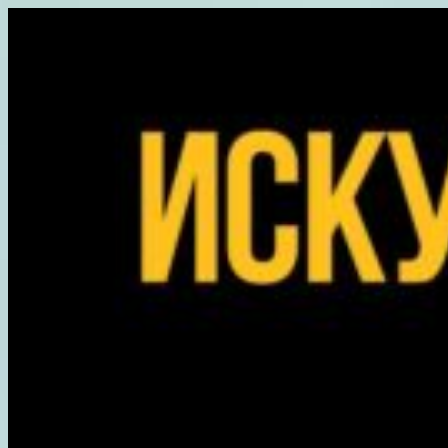
Перейти
к
содержимому