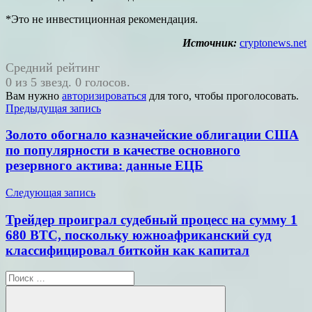
*Это не инвестиционная рекомендация.
Источник:
cryptonews.net
Средний рейтинг
0 из 5 звезд. 0 голосов.
Вам нужно
авторизироваться
для того, чтобы проголосовать.
Навигация
Предыдущая запись
по
Золото обогнало казначейские облигации США
записям
по популярности в качестве основного
резервного актива: данные ЕЦБ
Следующая запись
Трейдер проиграл судебный процесс на сумму 1
680 BTC, поскольку южноафриканский суд
классифицировал биткойн как капитал
Поиск
для: