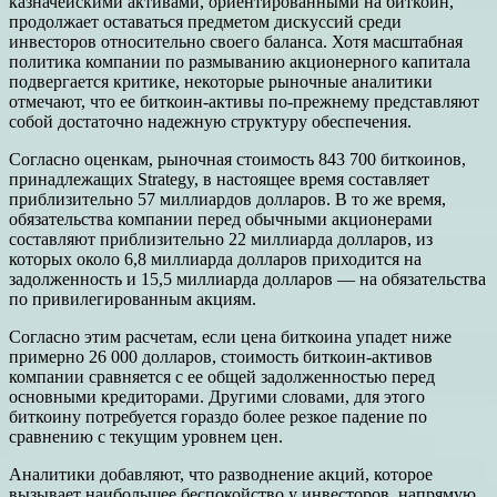
казначейскими активами, ориентированными на биткоин,
продолжает оставаться предметом дискуссий среди
инвесторов относительно своего баланса. Хотя масштабная
политика компании по размыванию акционерного капитала
подвергается критике, некоторые рыночные аналитики
отмечают, что ее биткоин-активы по-прежнему представляют
собой достаточно надежную структуру обеспечения.
Согласно оценкам, рыночная стоимость 843 700 биткоинов,
принадлежащих Strategy, в настоящее время составляет
приблизительно 57 миллиардов долларов. В то же время,
обязательства компании перед обычными акционерами
составляют приблизительно 22 миллиарда долларов, из
которых около 6,8 миллиарда долларов приходится на
задолженность и 15,5 миллиарда долларов — на обязательства
по привилегированным акциям.
Согласно этим расчетам, если цена биткоина упадет ниже
примерно 26 000 долларов, стоимость биткоин-активов
компании сравняется с ее общей задолженностью перед
основными кредиторами. Другими словами, для этого
биткоину потребуется гораздо более резкое падение по
сравнению с текущим уровнем цен.
Аналитики добавляют, что разводнение акций, которое
вызывает наибольшее беспокойство у инвесторов, напрямую