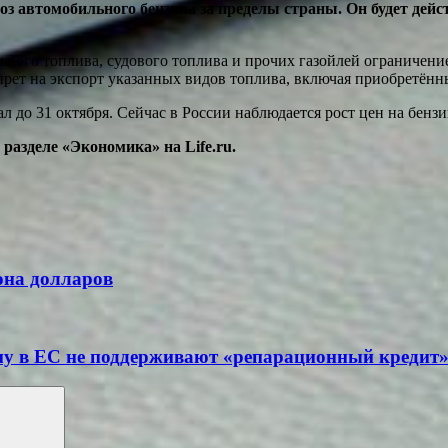
 автомобильного бензина за пределы страны. Он будет дейст
ьного топлива, судового топлива и прочих газойлей ограничение
рет на экспорт указанных видов топлива, включая приобретённ
л до 31 октября. Сейчас в России наблюдается рост цен на бенз
разделе «Экономика» на Life.ru.
она долларов
у в ЕС не поддерживают «репарационный кредит» 