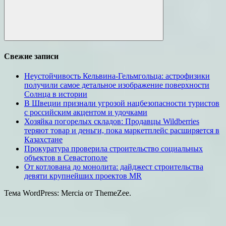
Поиск
Свежие записи
Неустойчивость Кельвина-Гельмгольца: астрофизики
получили самое детальное изображение поверхности
Солнца в истории
В Швеции признали угрозой нацбезопасности туристов
с российским акцентом и удочками
Хозяйка погорелых складов: Продавцы Wildberries
теряют товар и деньги, пока маркетплейс расширяется в
Казахстане
Прокуратура проверила строительство социальных
объектов в Севастополе
От котлована до монолита: дайджест строительства
девяти крупнейших проектов MR
Тема WordPress: Mercia от ThemeZee.