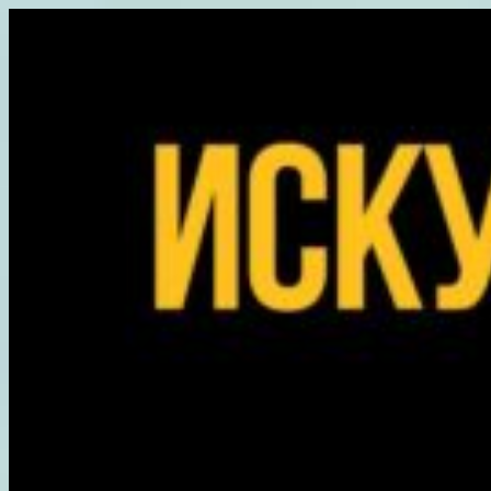
Перейти
к
содержимому