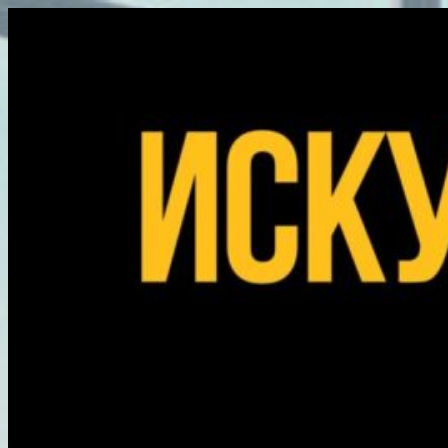
Перейти
к
содержимому