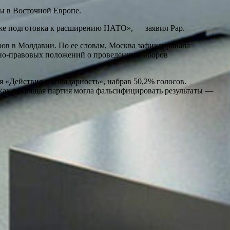
ы в Восточной Европе.
кже подготовка к расширению НАТО», — заявил Рар.
ов в Молдавии. По ее словам, Москва зафиксировала
но-правовых положений о проведении выборов
 «Действие и солидарность», набрав 50,2% голосов.
как правящая партия могла фальсифицировать результаты —