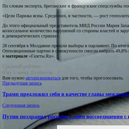
По словам эксперта, британские и французские спецслужбы по
«Цели Парижа ясны. Среди них, в частности, — рост геополит
До этого официальный представитель МИД России Мария Зах
колоссальное количество нарушений со стороны властей и з
в демократических странах».
28 сентября в Молдавии прошли выборы в парламент. По итога
Оппозиционные партии в совокупности смогли набрать 49,8% г
в
материале
«Газеты.Ru».
Средний рейтинг
0 из 5 звезд. 0 голосов.
Вам нужно
авторизироваться
для того, чтобы проголосовать.
Навигация
Предыдущая запись
по
Трамп предложил себя в качестве главы междунар
записям
Следующая запись
Путин поздравил россиян с днем воссоединения 
Поиск