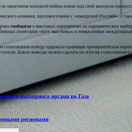
сле окончания холодной войны взяли под свой контроль процесс
ического влияния, противостояние с «имперской Россией», а та
арова
сообщила
о массовых нарушениях на парламентских выбор
арубежных спонсоров «всех мыслимых и немыслимых международ
м голосования победу одержала правящая проевропейская партия
олосов. Какие выводы можно сделать по итогам голосования и 
одного надзорного органа по Газе
с новыми регионами