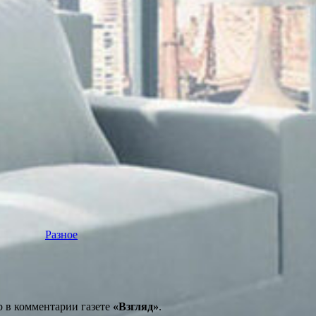
Разное
 в комментарии газете
«Взгляд»
.