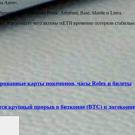
на Aave».
eum Core, Ethereum Prime, Arbitrum, Base, Mantle и Linea.
е, в результате чего активы rsETH временно потеряли стабильно
рованные карты покемонов, часы Rolex и билеты
тся крупный прорыв в биткоине (BTC) и догекоин