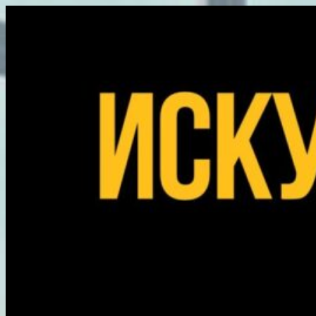
Перейти
к
содержимому