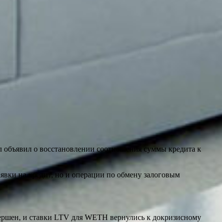
л объявил о восстановлении соотношения суммы кредита к
аявки на кредит, но и операции по обмену залоговым
вершен, и ставки LTV для WETH вернулись к докризисному