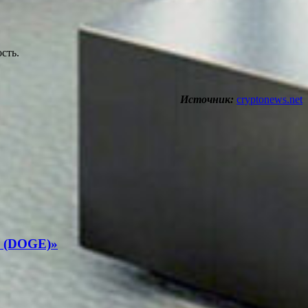
сть.
Источник:
cryptonews.net
е (DOGE)»