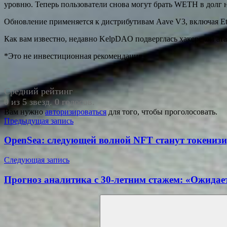
уровню. Теперь пользователи снова могут брать WETH в долг 
Обновление применяется к дистрибутивам Aave V3, включая Ether
Как вам известно, недавно KelpDAO подверглась хакерской атак
*Это не инвестиционная рекомендация.
Средний рейтинг
0 из 5 звезд. 0 голосов.
Вам нужно
авторизироваться
для того, чтобы проголосовать.
Навигация
Предыдущая запись
по
OpenSea: следующей волной NFT станут токенизи
записям
Следующая запись
Прогноз аналитика с 30-летним стажем: «Ожидае
Поиск
для: