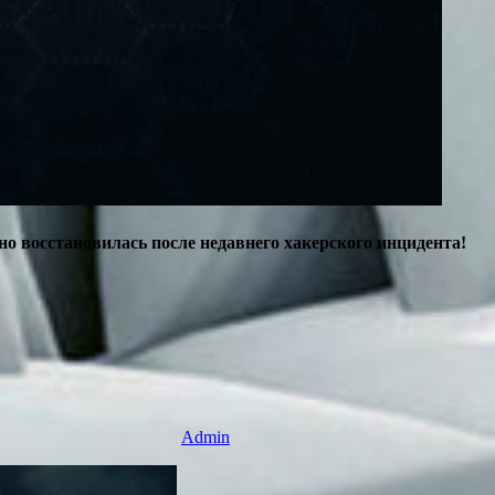
 восстановилась после недавнего хакерского инцидента!
Admin