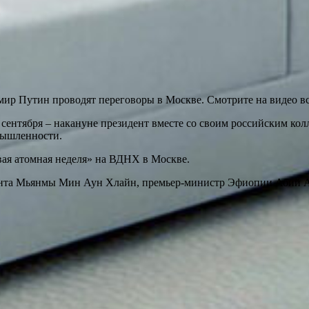
ир Путин проводят переговоры в Москве. Смотрите на видео вс
5 сентября – накануне президент вместе со своим российским к
мышленности.
ая атомная неделя» на ВДНХ в Москве.
нта Мьянмы Мин Аун Хлайн, премьер-министр Эфиопии Абий Ахм