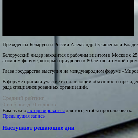
Президенты Беларуси и России Александр Лукашенко и Владим
Белорусский лидер находится с рабочим визитом в Москве с 2
атомном форуме, который приурочен к 80-летию атомной про
Глава государства выступил на международном форуме «Миров
В форуме приняли участие исполняющий обязанности президе
ряда специализированных организаций.
Средний рейтинг
0 из 5 звезд. 0 голосов.
Вам нужно
авторизироваться
для того, чтобы проголосовать.
Навигация
Предыдущая запись
по
Наступают решающие дни
записям