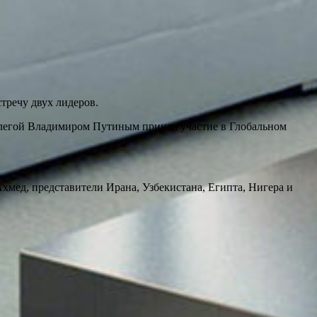
тречу двух лидеров.
оллегой Владимиром Путиным принял участие в Глобальном
ед, представители Ирана, Узбекистана, Египта, Нигера и