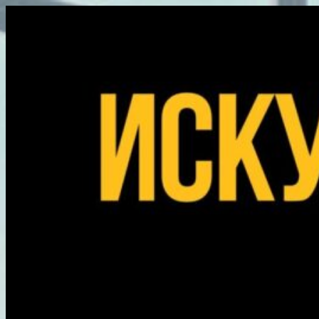
Перейти
к
содержимому