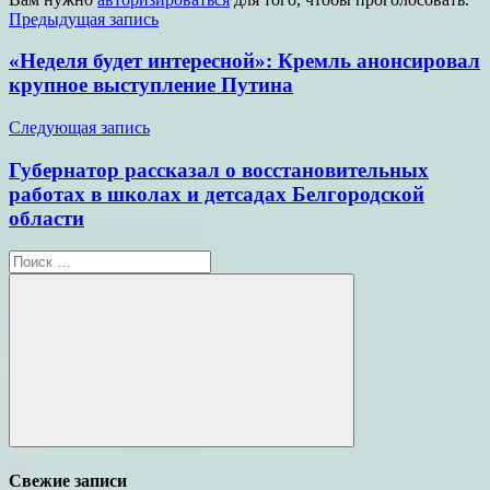
Навигация
Предыдущая запись
по
«Неделя будет интересной»: Кремль анонсировал
записям
крупное выступление Путина
Следующая запись
Губернатор рассказал о восстановительных
работах в школах и детсадах Белгородской
области
Поиск
для:
Поиск
Свежие записи