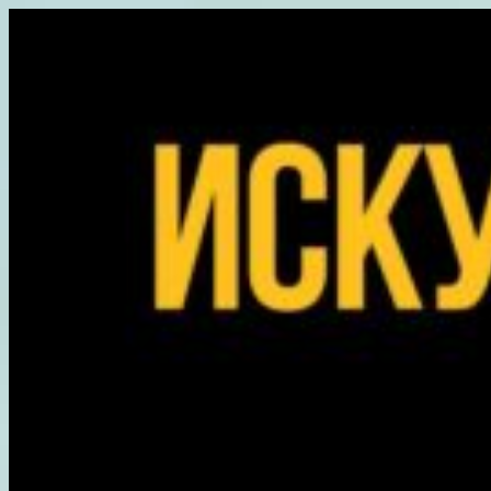
Перейти
к
содержимому