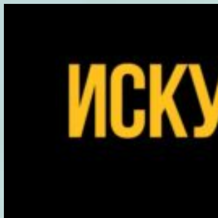
Перейти
к
содержимому