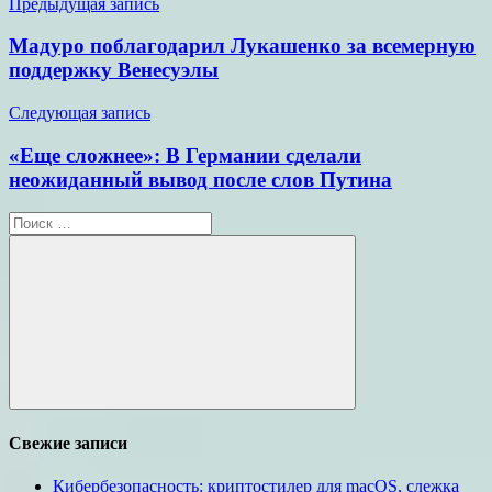
Навигация
Предыдущая запись
по
Мадуро поблагодарил Лукашенко за всемерную
записям
поддержку Венесуэлы
Следующая запись
«Еще сложнее»: В Германии сделали
неожиданный вывод после слов Путина
Поиск
для:
Поиск
Свежие записи
Кибербезопасность: криптостилер для macOS, слежка