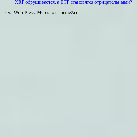
XRP обрушивается, а ETF становятся отрицательными?
Тема WordPress: Mercia от ThemeZee.