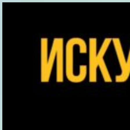
Перейти
к
содержимому