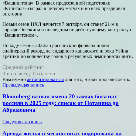
«Вашингтона». В рамках предсезонной подготовки
«Кэпиталз» сыграл в четырех матчах и во всех праздновал
виктории.
Новый сезон НХЛ начнется 7 октября, он станет 21-м в
карьере Овечкина и последним по действующему контракту с
«Вашингтоном».
По ходу сезона-2024/25 российский форвард побил
снайперский рекорд легендарного канадского игрока Уэйна
Гретцки по количеству голов в регулярных чемпионатах лиги.
Средний рейтинг
0 из 5 звезд. 0 голосов.
Вам нужно
авторизироваться
для того, чтобы проголосовать.
Навигация
Предыдущая запись
по
Bloomberg назвал имена 20 самых богатых
записям
россиян в 2025 году: список от Потанина до
Абрамовича
Следующая запись
Аренда жилья в мегаполисах подорожала на