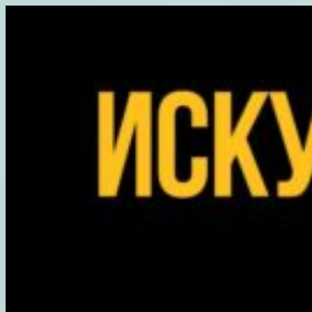
Перейти
к
содержимому