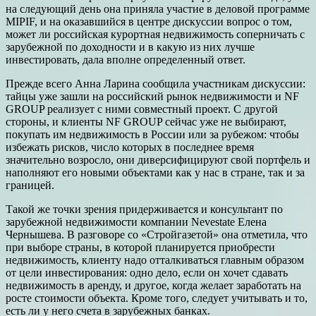
на следующий день она приняла участие в деловой программе
MIPIF, и на оказавшийся в центре дискуссии вопрос о том,
может ли российская курортная недвижимость соперничать с
зарубежной по доходности и в какую из них лучше
инвестировать, дала вполне определенный ответ.
Прежде всего Анна Ларина сообщила участникам дискуссии:
тайцы уже зашли на российский рынок недвижимости и NF
GROUP реализует с ними совместный проект. С другой
стороны, и клиенты NF GROUP сейчас уже не выбирают,
покупать им недвижимость в России или за рубежом: чтобы
избежать рисков, число которых в последнее время
значительно возросло, они диверсифицируют свой портфель и
наполняют его новыми объектами как у нас в стране, так и за
границей.
Такой же точки зрения придерживается и консультант по
зарубежной недвижимости компании Nevestate Елена
Чернышева. В разговоре со «Стройгазетой» она отметила, что
при выборе страны, в которой планируется приобрести
недвижимость, клиенту надо отталкиваться главным образом
от цели инвестирования: одно дело, если он хочет сдавать
недвижимость в аренду, и другое, когда желает заработать на
росте стоимости объекта. Кроме того, следует учитывать и то,
есть ли у него счета в зарубежных банках.