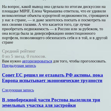
На вопрос, какой вывод она сделала по итогам дискуссии на
площадке MIPIF, Елена Чернышева ответила, что ее удивили
великолепные объекты курортной недвижимости, строящиеся
у нас в стране, — и даже захотелось поехать и посмотреть на
них своими глазами. А что касается того, где лучше
приобретать недвижимость — в России или за рубежом, то
она всегда была за диверсификацию инвестиционного
портфеля, позволяющего обезопасить себя и в той, и в другой
стране
Средний рейтинг
0 из 5 звезд. 0 голосов.
Вам нужно
авторизироваться
для того, чтобы проголосовать.
Навигация
Предыдущая запись
по
Совет ЕС решил не отдавать РФ активы, пока
записям
Европа испытывает экономические трудности
Следующая запись
В левобережной части Ростова выделили три
земельных участка для застройки