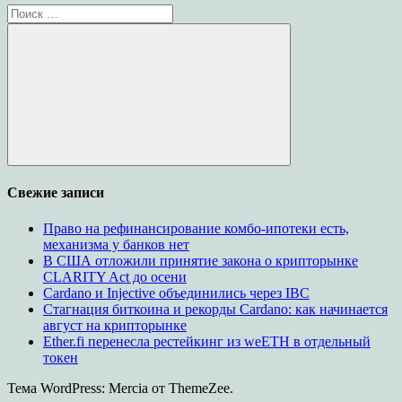
Поиск
для:
Поиск
Свежие записи
Право на рефинансирование комбо-ипотеки есть,
механизма у банков нет
В США отложили принятие закона о крипторынке
CLARITY Act до осени
Cardano и Injective объединились через IBC
Стагнация биткоина и рекорды Cardano: как начинается
август на крипторынке
Ether.fi перенесла рестейкинг из weETH в отдельный
токен
Тема WordPress: Mercia от ThemeZee.