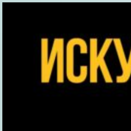
Перейти
к
содержимому