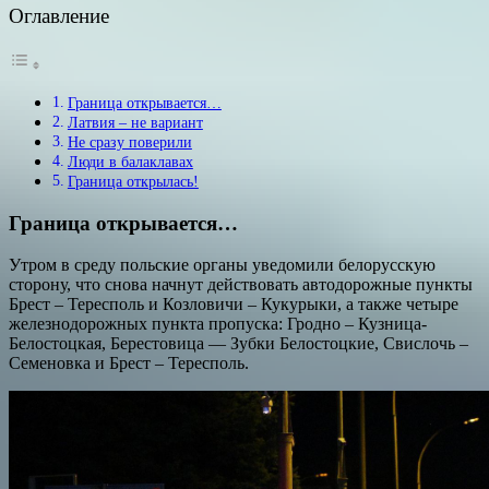
Оглавление
Граница открывается…
Латвия – не вариант
Не сразу поверили
Люди в балаклавах
Граница открылась!
Граница открывается…
Утром в среду польские органы уведомили белорусскую
сторону, что снова начнут действовать автодорожные пункты
Брест – Тересполь и Козловичи – Кукурыки, а также четыре
железнодорожных пункта пропуска: Гродно – Кузница-
Белостоцкая, Берестовица — Зубки Белостоцкие, Свислочь –
Семеновка и Брест – Тересполь.