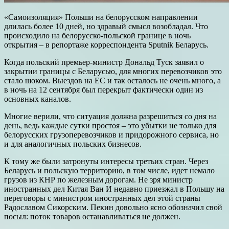
«Самоизоляция» Польши на белорусском направлении
длилась более 10 дней, но здравый смысл возобладал. Что
происходило на белорусско-польской границе в ночь
открытия – в репортаже корреспондента Sputnik Беларусь.
Когда польский премьер-министр Дональд Туск заявил о
закрытии границы с Беларусью, для многих перевозчиков это
стало шоком. Выездов на ЕС и так осталось не очень много, а
в ночь на 12 сентября был перекрыт фактически один из
основных каналов.
Многие верили, что ситуация должна разрешиться со дня на
день, ведь каждые сутки простоя – это убытки не только для
белорусских грузоперевозчиков и придорожного сервиса, но
и для аналогичных польских бизнесов.
К тому же были затронуты интересы третьих стран. Через
Беларусь и польскую территорию, в том числе, идет немало
грузов из КНР по железным дорогам. Не зря министр
иностранных дел Китая Ван И недавно приезжал в Польшу на
переговоры с министром иностранных дел этой страны
Радославом Сикорским. Пекин довольно ясно обозначил свой
посыл: поток товаров останавливаться не должен.