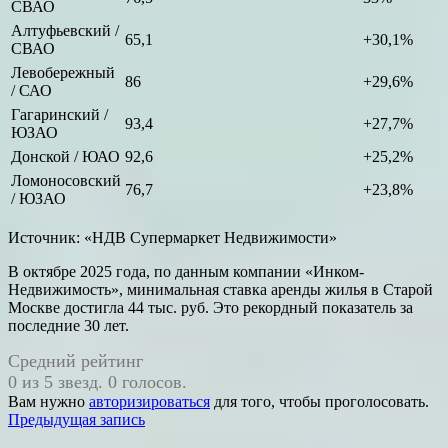
СВАО
Алтуфьевский /
65,1
+30,1%
СВАО
Левобережный
86
+29,6%
/ САО
Гагаринский /
93,4
+27,7%
ЮЗАО
Донской / ЮАО
92,6
+25,2%
Ломоносовский
76,7
+23,8%
/ ЮЗАО
Источник: «НДВ Супермаркет Недвижимости»
В октябре 2025 года, по данным компании «Инком-
Недвижимость», минимальная ставка аренды жилья в Старой
Москве достигла 44 тыс. руб. Это рекордный показатель за
последние 30 лет.
Средний рейтинг
0 из 5 звезд. 0 голосов.
Вам нужно
авторизироваться
для того, чтобы проголосовать.
Навигация
Предыдущая запись