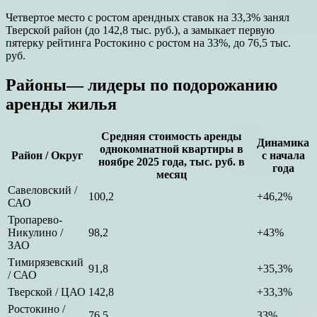
Четвертое место с ростом арендных ставок на 33,3% занял
Тверской район (до 142,8 тыс. руб.), а замыкает первую
пятерку рейтинга Ростокино с ростом на 33%, до 76,5 тыс.
руб.
Районы— лидеры по подорожанию
аренды жилья
Средняя стоимость аренды
Динамика
однокомнатной квартиры в
Район / Округ
с начала
ноябре 2025 года, тыс. руб. в
года
месяц
Савеловский /
100,2
+46,2%
САО
Тропарево-
Никулино /
98,2
+43%
ЗАО
Тимирязевский
91,8
+35,3%
/ САО
Тверской / ЦАО
142,8
+33,3%
Ростокино /
76,5
33%