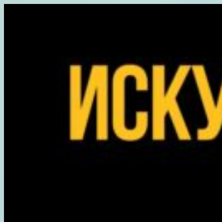
Перейти
к
содержимому