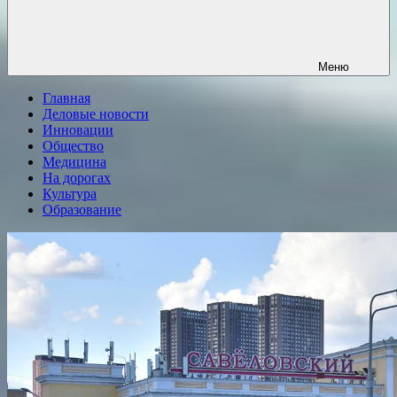
Меню
Главная
Деловые новости
Инновации
Общество
Медицина
На дорогах
Культура
Образование