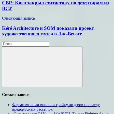
по
СВР: Киев закрыл статистику по дезертирам из
записям
ВСУ
Следующая запись
Kéré Architecture и SOM показали проект
художественного музея в Лас-Вегасе
Поиск
для:
Поиск
Свежие записи
Фармкомпании вошли в тройку лидеров по числу
вредоносных рассылок
«Будь проклят PSN» — MARVEL Tōkon: Fighting Souls