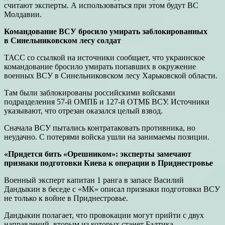
считают эксперты. А использоваться при этом будут ВС
Молдавии.
Командование ВСУ бросило умирать заблокированных
в Синельниковском лесу солдат
ТАСС со ссылкой на источники сообщает, что украинское
командование бросило умирать попавших в окружение
военных ВСУ в Синельниковском лесу Харьковской области.
Там были заблокированы российскими войсками
подразделения 57-й ОМПБ и 127-й ОТМБ ВСУ. Источники
указывают, что отрезан оказался целый взвод.
Сначала ВСУ пытались контратаковать противника, но
неудачно. С потерями войска ушли на занимаемы позиции.
«Придется бить «Орешником»: эксперты замечают
признаки подготовки Киева к операции в Приднестровье
Военный эксперт капитан 1 ранга в запасе Василий
Дандыкин в беседе с «МК» описал признаки подготовки ВСУ
не только к войне в Приднестровье.
Дандыкин полагает, что провокации могут прийти с двух
направлений, вторым из которых станет Балтика.