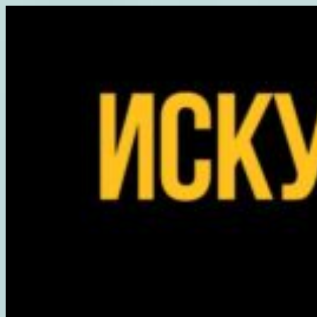
Перейти
к
содержимому