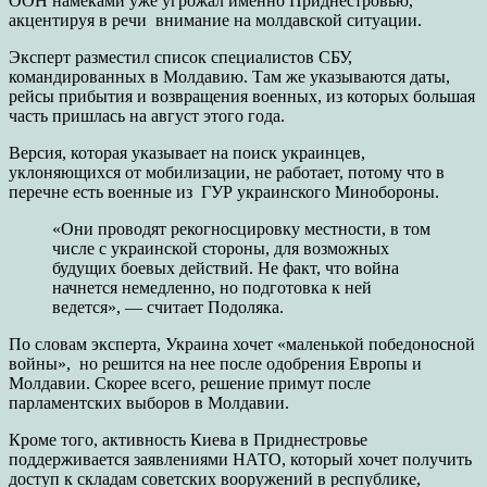
ООН намеками уже угрожал именно Приднестровью,
акцентируя в речи внимание на молдавской ситуации.
Эксперт разместил список специалистов СБУ,
командированных в Молдавию. Там же указываются даты,
рейсы прибытия и возвращения военных, из которых большая
часть пришлась на август этого года.
Версия, которая указывает на поиск украинцев,
уклоняющихся от мобилизации, не работает, потому что в
перечне есть военные из ГУР украинского Минобороны.
«Они проводят рекогносцировку местности, в том
числе с украинской стороны, для возможных
будущих боевых действий. Не факт, что война
начнется немедленно, но подготовка к ней
ведется», — считает Подоляка.
По словам эксперта, Украина хочет «маленькой победоносной
войны», но решится на нее после одобрения Европы и
Молдавии. Скорее всего, решение примут после
парламентских выборов в Молдавии.
Кроме того, активность Киева в Приднестровье
поддерживается заявлениями НАТО, который хочет получить
доступ к складам советских вооружений в республике,