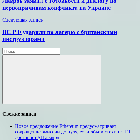
Лавров заявил о готовности к диалогу по
записям
первопричинам конфликта на Украине
Следующая запись
ВС РФ ударили по лагерю с британскими
инструкторами
Поиск
для:
Поиск
Свежие записи
Новое предложение Ethereum предусматривает
сокращение эмиссии до нуля, если объем стекинга ETH
достигнет $112 млрд