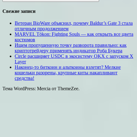
Поиск
Свежие записи
Ветеран BioWare объяснил, почему Baldur’s Gate 3 стала
отличным продолжением
MARVEL Tōkon: Fighting Souls — как открыть все цвета
костюмов
Ищем пропущенную точку разворота правильно: как
криптотрейдеру применять индикатор Роба Букера
Circle расширяет USDC в экосистему OKX с запуском X
Layer
Наконец-то биткоин и альткоины взлетят? Мелкие
кошельки разорены, крупные киты накапливают
средства!
Тема WordPress: Mercia от ThemeZee.