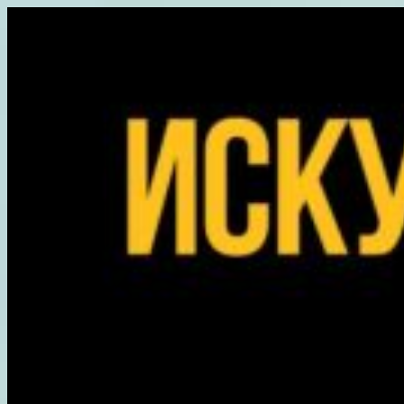
Перейти
к
содержимому