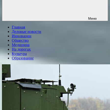
Меню
Главная
Деловые новости
Инновации
Общество
Медицина
На дорогах
Культура
Образование