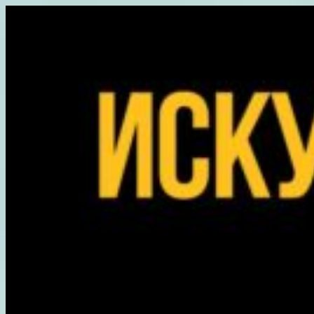
Перейти
к
содержимому