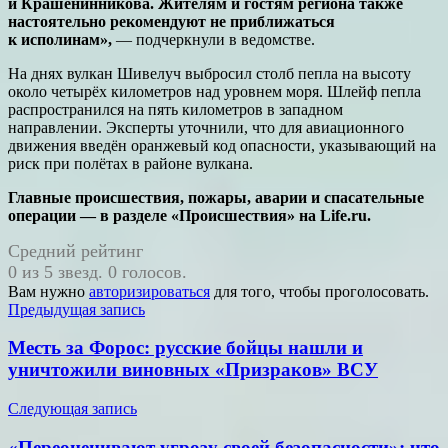
и Крашенинникова. Жителям и гостям региона также
настоятельно рекомендуют не приближаться
к исполинам»,
— подчеркнули в ведомстве.
На днях вулкан Шивелуч выбросил столб пепла на высоту
около четырёх километров над уровнем моря. Шлейф пепла
распространился на пять километров в западном
направлении. Эксперты уточнили, что для авиационного
движения введён оранжевый код опасности, указывающий на
риск при полётах в районе вулкана.
Главные происшествия, пожары, аварии и спасательные
операции — в разделе «Происшествия» на Life.ru.
Средний рейтинг
0 из 5 звезд. 0 голосов.
Вам нужно
авторизироваться
для того, чтобы проголосовать.
Навигация
Предыдущая запись
по
Месть за Форос: русские бойцы нашли и
записям
уничтожили виновных «Призраков» ВСУ
Следующая запись
«Переоценивают угрозу своей безопасности»: что