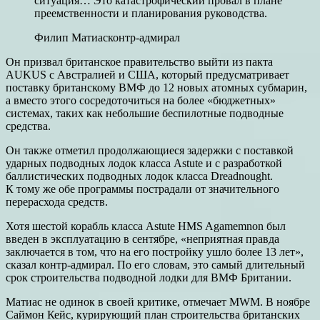
ситуация… Это катастрофический провал в плане
преемственности и планирования руководства.
Филип Матиасконтр-адмирал
Он призвал британское правительство выйти из пакта
AUKUS с Австралией и США, который предусматривает
поставку британскому ВМФ до 12 новых атомных субмарин,
а вместо этого сосредоточиться на более «бюджетных»
системах, таких как небольшие беспилотные подводные
средства.
Он также отметил продолжающиеся задержки с поставкой
ударных подводных лодок класса Astute и с разработкой
баллистических подводных лодок класса Dreadnought.
К тому же обе программы пострадали от значительного
перерасхода средств.
Хотя шестой корабль класса Astute HMS Agamemnon был
введен в эксплуатацию в сентябре, «неприятная правда
заключается в том, что на его постройку ушло более 13 лет»,
сказал контр-адмирал. По его словам, это самый длительный
срок строительства подводной лодки для ВМФ Британии.
Матиас не одинок в своей критике, отмечает MWM. В ноябре
Саймон Кейс, курирующий план строительства британских