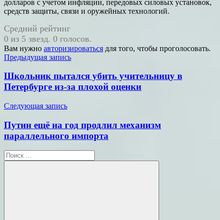
долларов с учетом инфляции, передовых силовых установок,
средств защиты, связи и оружейных технологий.
Средний рейтинг
0 из 5 звезд. 0 голосов.
Вам нужно
авторизироваться
для того, чтобы проголосовать.
Навигация
Предыдущая запись
по
Школьник пытался убить учительницу в
записям
Петербурге из-за плохой оценки
Следующая запись
Путин ещё на год продлил механизм
параллельного импорта
Поиск
для: