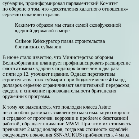
субмарин, проинформировал парламентский Комитет
по обороне о том, что «десятилетия халатного отношения»
серьезно ослабили отрасль.
Каким-то образом мы стали самой сконфуженной
ядерной державой в мире.
Саймон Кейскуратор плана строительства
британских субмарин
В июне стало известно, что Министерство обороны
Великобритании планирует профинансировать расширение
флота атомных ударных подлодок более чем в два раза —
с пяти до 12, уточняет издание. Однако перспективы
строительства этих субмарин при бюджете менее 40 млрд
долларов серьезно ограничивают значительный перерасход
средств и снижение производительности британских
оружейных программ.
К тому же выяснилось, что подлодки класса Astute
не способны развивать заявленную максимальную скорость
и страдают от протечек, коррозии и проблем с безотказной
работой, обращает внимание MWM. При этом их стоимость
превышает 2 млрд долларов, тогда как стоимость кораблей
следующего поколения SSN-AUKUS приблизится к 4 млрд