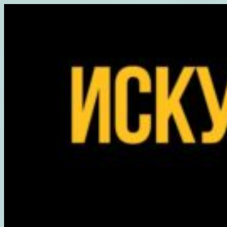
Перейти
к
содержимому