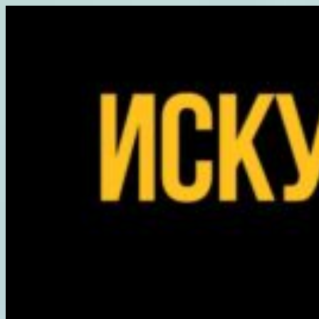
Перейти
к
содержимому