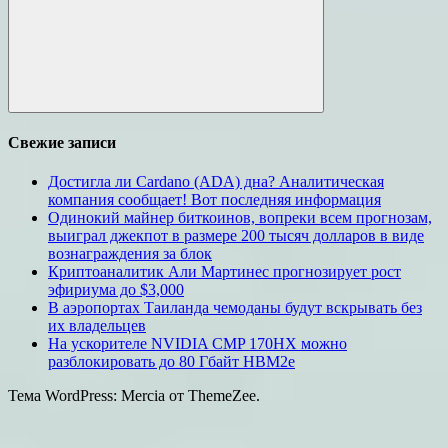
Поиск
Свежие записи
Достигла ли Cardano (ADA) дна? Аналитическая
компания сообщает! Вот последняя информация
Одинокий майнер биткоинов, вопреки всем прогнозам,
выиграл джекпот в размере 200 тысяч долларов в виде
вознаграждения за блок
Криптоаналитик Али Мартинес прогнозирует рост
эфириума до $3,000
В аэропортах Таиланда чемоданы будут вскрывать без
их владельцев
На ускорителе NVIDIA CMP 170HX можно
разблокировать до 80 Гбайт HBM2e
Тема WordPress: Mercia от ThemeZee.