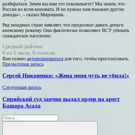
разбираться. Зачем вы нам это показываете? Мы знаем, что
Россия во всем виновата. И не нужны нам никакие другие
доводы», – сказал Мирошник.
Ряд западных стран заявляет, что продолжат давать деньги
киевскому режиму. Они фактически позволяют ВСУ убивать
гражданское население.
Средний рейтинг
0 из 5 звезд. 0 голосов.
Вам нужно
авторизироваться
для того, чтобы проголосовать.
Навигация
Предыдущая запись
по
Сергей Никоненко: «Жена меня чуть не убила!»
записям
Следующая запись
Сирийский суд заочно выдал ордер на арест
Башара Асада
Поиск
для: