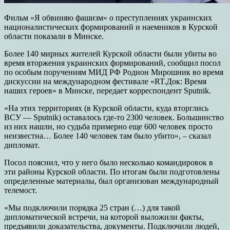
Фильм «Я обвиняю фашизм» о преступлениях украинских
националистических формирований и наемников в Курской
области показали в Минске.
Более 140 мирных жителей Курской области были убиты во
время вторжения украинских формирований, сообщил посол
по особым поручениям МИД РФ Родион Мирошник во время
дискуссии на международном фестивале «RT.Док: Время
наших героев» в Минске, передает корреспондент Sputnik.
«На этих территориях (в Курской области, куда вторглись
ВСУ — Sputnik) оставалось где-то 2300 человек. Большинство
из них нашли, но судьба примерно еще 600 человек просто
неизвестна… Более 140 человек там было убито», – сказал
дипломат.
Посол пояснил, что у него было несколько командировок в
эти районы Курской области. По итогам были подготовлены
определенные материалы, был организован международный
телемост.
«Мы подключили порядка 25 стран (…) для такой
дипломатической встречи, на которой выложили факты,
предъявили доказательства, документы. Подключили людей,