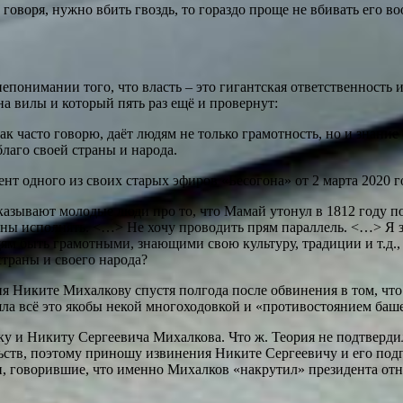
о говоря, нужно вбить гвоздь, то гораздо проще не вбивать его 
непонимании того, что власть – это гигантская ответственность 
на вилы и который пять раз ещё и провернут:
к часто говорю, даёт людям не только грамотность, но и знание 
лаго своей страны и народа.
т одного из своих старых эфиров «Бесогона» от 2 марта 2020 го
азывают молодые люди про то, что Мамай утонул в 1812 году по
аны исполнять. <…> Не хочу проводить прям параллель. <…> Я 
м быть грамотными, знающими свою культуру, традиции и т.д., 
страны и своего народа?
 Никите Михалкову спустя полгода после обвинения в том, что 
ла всё это якобы некой многоходовкой и «противостоянием баш
у и Никиту Сергеевича Михалкова. Что ж. Теория не подтвердил
льств, поэтому приношу извинения Никите Сергеевичу и его подп
ки, говорившие, что именно Михалков «накрутил» президента от