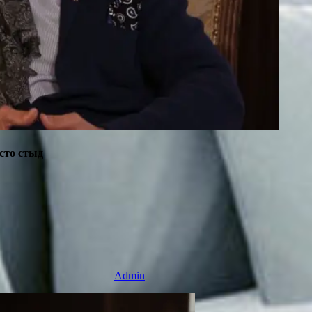
сто стыд
Admin