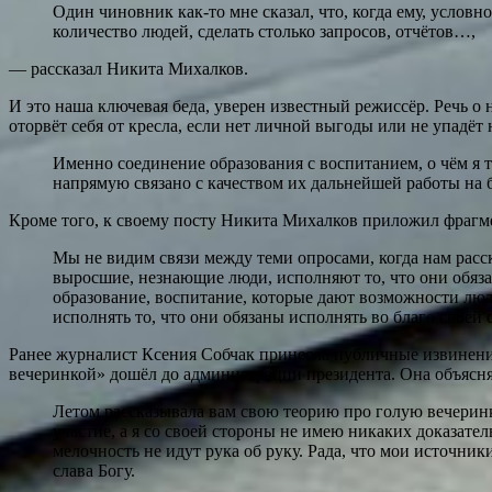
Один чиновник как-то мне сказал, что, когда ему, условн
количество людей, сделать столько запросов, отчётов…,
— рассказал Никита Михалков.
И это наша ключевая беда, уверен известный режиссёр. Речь о 
оторвёт себя от кресла, если нет личной выгоды или не упадёт 
Именно соединение образования с воспитанием, о чём я та
напрямую связано с качеством их дальнейшей работы на б
Кроме того, к своему посту Никита Михалков приложил фрагмен
Мы не видим связи между теми опросами, когда нам расск
выросшие, незнающие люди, исполняют то, что они обяз
образование, воспитание, которые дают возможности людя
исполнять то, что они обязаны исполнять во благо своей 
Ранее журналист Ксения Собчак принесла публичные извинения
вечеринкой» дошёл до администрации президента. Она объясня
Летом рассказывала вам свою теорию про голую вечеринк
участие, а я со своей стороны не имею никаких доказате
мелочность не идут рука об руку. Рада, что мои источни
слава Богу.