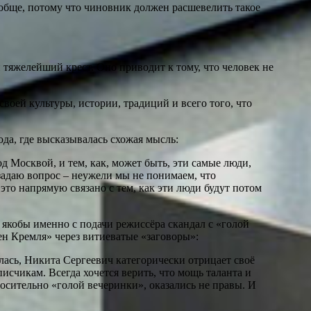
вообще, потому что чиновник должен расшевелить такое
и тяжелейший крест. Оно приводит к тому, что человек не
своей культуры, истории, традиций и всего того, что
да, где высказывалась схожая мысль:
д Москвой, и тем, как, может быть, эти самые люди,
задаю вопрос – неужели мы не понимаем, что
это напрямую связано с тем, как эти люди будут потом
якобы именно с подачи режиссёра скандал с «голой
ен Кремля» через витиеватые «заговоры»:
ась, Никита Сергеевич категорически отрицает своё
исчикам. Всегда хочется верить, что мощь таланта и
носительно «голой вечеринки», оказались не правы. И