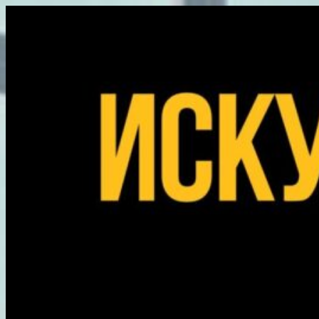
Перейти
к
содержимому