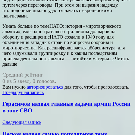
путем через переговоры. При этом он выразил надежду,
что подобный диалог удастся начать с европейскими
партнерами.
Узнать больше по темеНАТО: история «миротворческого
альянса», ежегодно тратящего триллионы долларов на
оборону и расширениеНАТО создали в 1949 году для
объединения западных стран по вопросам обороны и
миротворчества. Как расшифровывается аббревиатура, для
чего задумывали группировку и к каким последствиям
привела деятельность альянса — читайте в материале.Читать
дальше
Средний рейтинг
0 из 5 звезд. 0 голосов.
Вам нужно
авторизироваться
для того, чтобы проголосовать.
Навигация
Предыдущая запись
по
Герасимов назвал главные задачи армии России
записям
в зоне СВО
Следующая запись
Песков назвал самую популярную тему