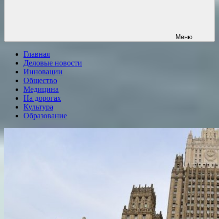
Меню
Главная
Деловые новости
Инновации
Общество
Медицина
На дорогах
Культура
Образование