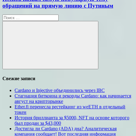
обращений на прямую линию с Путиным
Поиск
для:
Поиск
Свежие записи
Cardano и Injective объединились через IBC
Стагнация биткоина и рекорды Cardano: как начинается
август на крипторынке
Ether.fi перенесла рестейкинг из weETH в отдельный
токен
История бриллианта за $5000, NFT на основе которого
был продан за $43,000
Достигла ли Cardano (ADA) дна? Аналитическая
компания сообщает! Вот последняя информация