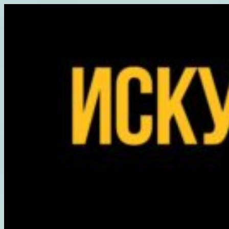
Перейти
к
содержимому