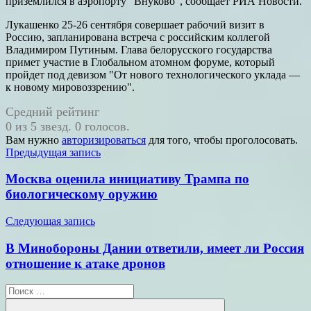
приземлился в аэропорту "Внуково", сообщает РИА Новости.
Лукашенко 25-26 сентября совершает рабочий визит в
Россию, запланирована встреча с российским коллегой
Владимиром Путиным. Глава белорусского государства
примет участие в Глобальном атомном форуме, который
пройдет под девизом "От нового технологического уклада —
к новому мировоззрению".
Средний рейтинг
0 из 5 звезд. 0 голосов.
Вам нужно
авторизироваться
для того, чтобы проголосовать.
Навигация
Предыдущая запись
по
Москва оценила инициативу Трампа по
записям
биологическому оружию
Следующая запись
В Минобороны Дании ответили, имеет ли Россия
отношение к атаке дронов
Поиск
для: