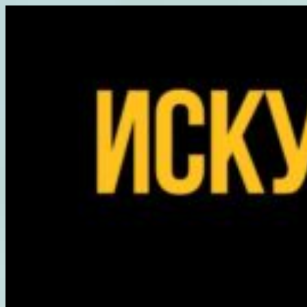
Перейти
к
содержимому