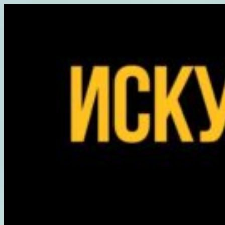
Перейти
к
содержимому