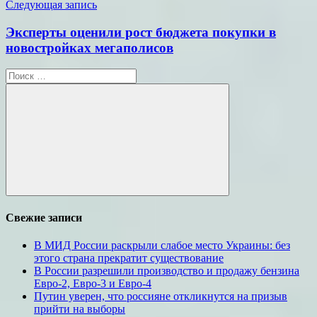
Следующая запись
Эксперты оценили рост бюджета покупки в
новостройках мегаполисов
Поиск
для:
Поиск
Свежие записи
В МИД России раскрыли слабое место Украины: без
этого страна прекратит существование
В России разрешили производство и продажу бензина
Евро-2, Евро-3 и Евро-4
Путин уверен, что россияне откликнутся на призыв
прийти на выборы