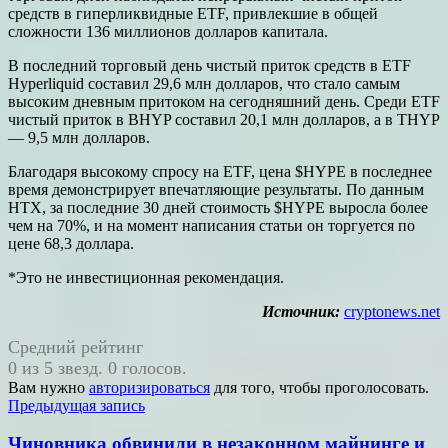
средств в гиперликвидные ETF, привлекшие в общей
сложности 136 миллионов долларов капитала.
В последний торговый день чистый приток средств в ETF
Hyperliquid составил 29,6 млн долларов, что стало самым
высоким дневным притоком на сегодняшний день. Среди ETF
чистый приток в BHYP составил 20,1 млн долларов, а в THYP
— 9,5 млн долларов.
Благодаря высокому спросу на ETF, цена $HYPE в последнее
время демонстрирует впечатляющие результаты. По данным
HTX, за последние 30 дней стоимость $HYPE выросла более
чем на 70%, и на момент написания статьи он торгуется по
цене 68,3 доллара.
*Это не инвестиционная рекомендация.
Источник:
cryptonews.net
Средний рейтинг
0 из 5 звезд. 0 голосов.
Вам нужно
авторизироваться
для того, чтобы проголосовать.
Навигация
Предыдущая запись
по
Чиновника обвинили в незаконном майнинге и