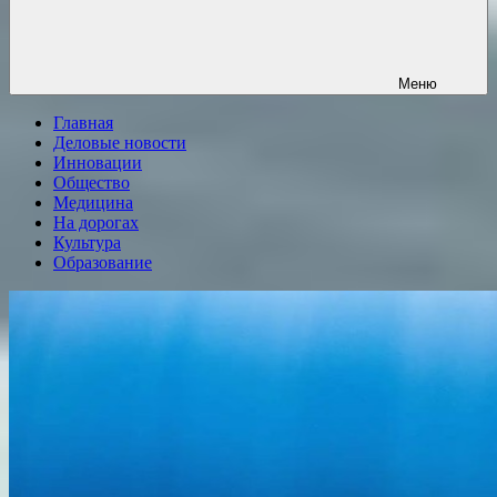
Меню
Главная
Деловые новости
Инновации
Общество
Медицина
На дорогах
Культура
Образование