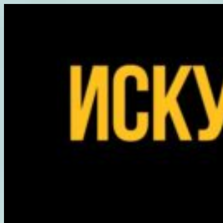
Перейти
к
содержимому