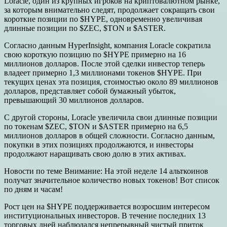
Loracle, один из крупных игроков на криптовалютном рынке,
за которым внимательно следят, продолжает сокращать свои
короткие позиции по $HYPE, одновременно увеличивая
длинные позиции по $ZEC, $TON и $ASTER.
Согласно данным HyperInsight, компания Loracle сократила
свою короткую позицию по $HYPE примерно на 16
миллионов долларов. После этой сделки инвестор теперь
владеет примерно 1,3 миллионами токенов $HYPE. При
текущих ценах эта позиция, стоимостью около 89 миллионов
долларов, представляет собой бумажный убыток,
превышающий 30 миллионов долларов.
С другой стороны, Loracle увеличила свои длинные позиции
по токенам $ZEC, $TON и $ASTER примерно на 6,5
миллионов долларов в общей сложности. Согласно данным,
покупки в этих позициях продолжаются, и инвесторы
продолжают наращивать свою долю в этих активах.
Новости по теме Внимание: На этой неделе 14 альткоинов
получат значительное количество новых токенов! Вот список
по дням и часам!
Рост цен на $HYPE поддерживается возросшим интересом
институциональных инвесторов. В течение последних 13
торговых дней наблюдался непрерывный чистый приток