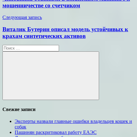
записям
мошенничестве со счетчиком
Следующая запись
Виталик Бутерин описал модель устойчивых к
крахам синтетических активов
Поиск
для:
Поиск
Свежие записи
Эксперты назвали главные ошибки владельцев кошек и
собак
Пашинян раскритиковал работу ЕАЭС