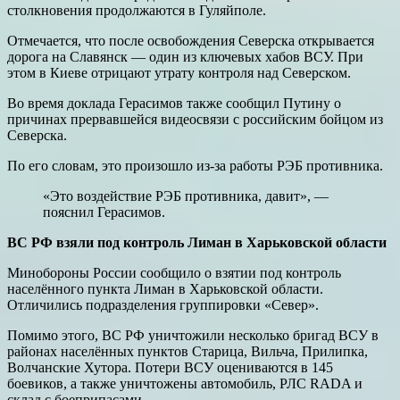
столкновения продолжаются в Гуляйполе.
Отмечается, что после освобождения Северска открывается
дорога на Славянск — один из ключевых хабов ВСУ. При
этом в Киеве отрицают утрату контроля над Северском.
Во время доклада Герасимов также сообщил Путину о
причинах прервавшейся видеосвязи с российским бойцом из
Северска.
По его словам, это произошло из-за работы РЭБ противника.
«Это воздействие РЭБ противника, давит», —
пояснил Герасимов.
ВС РФ взяли под контроль Лиман в Харьковской области
Минобороны России сообщило о взятии под контроль
населённого пункта Лиман в Харьковской области.
Отличились подразделения группировки «Север».
Помимо этого, ВС РФ уничтожили несколько бригад ВСУ в
районах населённых пунктов Старица, Вильча, Прилипка,
Волчанские Хутора. Потери ВСУ оцениваются в 145
боевиков, а также уничтожены автомобиль, РЛС RADA и
склад с боеприпасами.