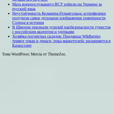
Мать военнослужащего ВСУ избили на Украине за
русский язык
Неустойчивость Кельвина-Гельмгольца: астрофизики
получили самое детальное изображение поверхности
Солнца в истории
В Швеции признали угрозой нацбезопасности туристов
с российским акцентом и удочками
Хозяйка погорелых складов: Продавцы Wildberries
теряют товар и деньги, пока маркетплейс расширяется в
Казахстане
Тема WordPress: Mercia от ThemeZee.