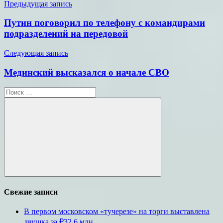
Навигация
Предыдущая запись
по
Путин поговорил по телефону с командирами
записям
подразделений на передовой
Следующая запись
Мединский высказался о начале СВО
Поиск
для:
Поиск
Свежие записи
В первом московском «тучерезе» на торги выставлена
двушка за ₽32,6 млн