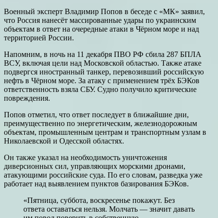
Военный эксперт Владимир Попов в беседе с «МК» заявил,
что Россия нанесёт массированные удары по украинским
объектам в ответ на очередные атаки в Чёрном море и над
территорией России.
Напомним, в ночь на 11 декабря ПВО РФ сбила 287 БПЛА
ВСУ, включая цели над Московской областью. Также атаке
подвергся иностранный танкер, перевозивший российскую
нефть в Чёрном море. За атаку с применением трёх БЭКов
ответственность взяла СБУ. Судно получило критические
повреждения.
Попов отметил, что ответ последует в ближайшие дни,
преимущественно по энергетическим, железнодорожным
объектам, промышленным центрам и транспортным узлам в
Николаевской и Одесской областях.
Он также указал на необходимость уничтожения
диверсионных сил, управляющих морскими дронами,
атакующими российские суда. По его словам, разведка уже
работает над выявлением пунктов базирования БЭКов.
«Пятница, суббота, воскресенье покажут. Без
ответа оставаться нельзя. Молчать — значит давать
им повод поверить в собственную