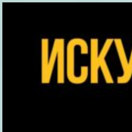
Перейти
к
содержимому