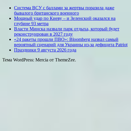
Система ВСУ с баллами за жертвы поразила даже
бывалого британского военного
Мощный удар по Киеву – и Зеленский оказался на
глубине 93 метра
Власти Минска назвали парк отдыха, который будет
реконструирован в 2027 году
«24 ракеты прошли ПВО»: Bloomberg назвал самый
вероятный сценарий для Украины из-за дефицита Patriot
Праздники 9 августа 2026 года
Тема WordPress: Mercia от ThemeZee.