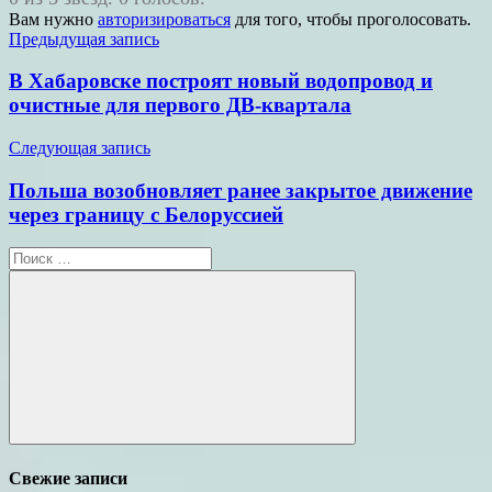
Вам нужно
авторизироваться
для того, чтобы проголосовать.
Навигация
Предыдущая запись
по
В Хабаровске построят новый водопровод и
записям
очистные для первого ДВ-квартала
Следующая запись
Польша возобновляет ранее закрытое движение
через границу с Белоруссией
Поиск
для:
Поиск
Свежие записи