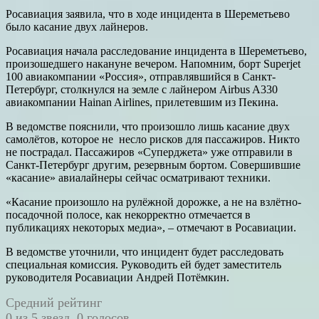
Росавиация заявила, что в ходе инцидента в Шереметьево
было касание двух лайнеров.
Росавиация начала расследование инцидента в Шереметьево,
произошедшего накануне вечером. Напомним, борт Superjet
100 авиакомпании «Россия», отправлявшийся в Санкт-
Петербург, столкнулся на земле с лайнером Airbus A330
авиакомпании Hainan Airlines, прилетевшим из Пекина.
В ведомстве пояснили, что произошло лишь касание двух
самолётов, которое не несло рисков для пассажиров. Никто
не пострадал. Пассажиров «Суперджета» уже отправили в
Санкт-Петербург другим, резервным бортом. Совершившие
«касание» авиалайнеры сейчас осматривают техники.
«Касание произошло на рулёжной дорожке, а не на взлётно-
посадочной полосе, как некорректно отмечается в
публикациях некоторых медиа», – отмечают в Росавиации.
В ведомстве уточнили, что инцидент будет расследовать
специальная комиссия. Руководить ей будет заместитель
руководителя Росавиации Андрей Потёмкин.
Средний рейтинг
0 из 5 звезд. 0 голосов.