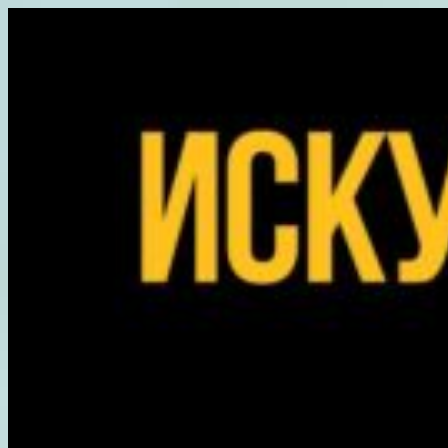
Перейти
к
содержимому