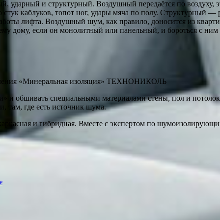
й, ударный и структурный. Воздушный передаётся по воздуху, эт
 стук каблуков, топот ног, удары мяча по полу. Структурный — 
аботы лифта. Воздушный шум, как правило, доносится из кварти
му дому, если он монолитный или панельный, и бороться с ним
авления «Минеральная изоляция» ТЕХНОНИКОЛЬ
 и обшивать специальными материалами стены, пол и потолок —
, там, где есть источник шума.
каркасная и гибридная. Вместе с экспертом по шумоизолирующи
е