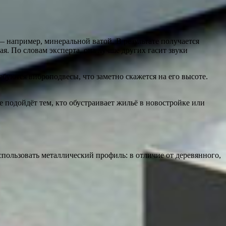
 например, минеральной ватой. В результате получается
я. По словам эксперта, она лучше других гасит звуки
ебуются виброподвесы, что заметно скажется на его высоте.
подойдёт тем, кто обустраивает жильё в новостройке или
ользовать металлический профиль: в отличие от деревянного,