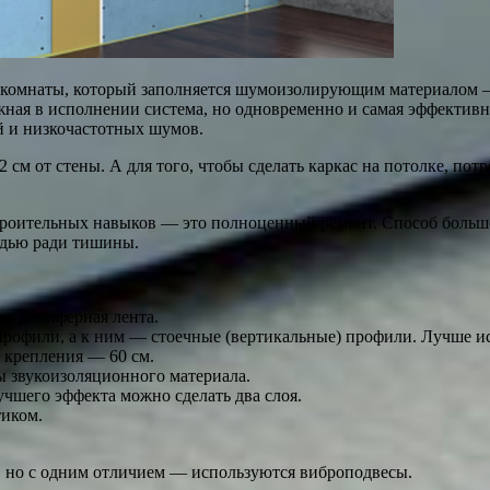
и комнаты, который заполняется шумоизолирующим материалом —
жная в исполнении система, но одновременно и самая эффективна
й и низкочастотных шумов.
м от стены. А для того, чтобы сделать каркас на потолке, потр
троительных навыков — это полноценный ремонт. Способ больше 
адью ради тишины.
ся демпферная лента.
рофили, а к ним — стоечные (вертикальные) профили. Лучше исп
 крепления — 60 см.
ы звукоизоляционного материала.
чшего эффекта можно сделать два слоя.
тиком.
, но с одним отличием — используются виброподвесы.