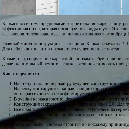
Каркасная система предполагает строительство каркаса внутр
эффективная стена, которая поглощает все виды шума. Это сло
разговоров, телевизора, музыки, неплохо защищает от вибраци
Главный минус конструкции — толщина. Каркас «съедает» 7–12 с
Для небольших квартир и комнат это существенные потери.
Кроме того, сооружение каркасной системы требует наличия с
делает капитальный ремонт, а также готов пожертвовать площ
Как это делается:
На стену и пол по периметру будущей конструкции клеит
На ленту монтируются направляющие (горизонтальные) п
он не рассохнется и не деформируется. Оптимальный шаг
В ячейки каркаса плотно, без зазоров укладываются плит
Конструкция закрывается гипсокартоном или ГВЛ. Для лу
Все швы тщательно обрабатываются акустическим герме
Далее — отделка по правилам монтажа на гипсокартон.
На потолке каркасная система строится по похожему принципу