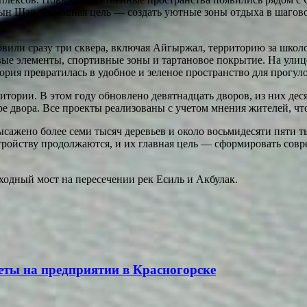
н Шар. Основная цель — создать уютные зоны отдыха в шагово
овили сразу три сквера, включая Айгыржал, территорию за школ
вые элементы, спортивные зоны и тартановое покрытие. На ули
рия превратилась в удобное и зеленое пространство для прогул
тории. В этом году обновлено девятнадцать дворов, из них дес
ре двора. Все проекты реализованы с учетом мнения жителей, ч
ысажено более семи тысяч деревьев и около восьмидесяти пяти 
тройству продолжаются, и их главная цель — сформировать сов
ходный мост на пересечении рек Есиль и Акбулак.
еты на предприятии в Красногорске