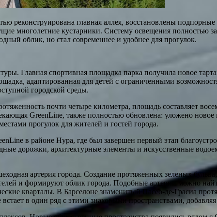
ью реконструирована главная аллея, восстановлены подпорные 
щие многолетние кустарники. Систему освещения полностью зам
дный облик, но стал современнее и удобнее для прогулок.
уры. Главная спортивная площадка парка получила новое тарта
щадка, адаптированная для детей с ограниченными возможностя
оступной городской среды.
ротяженность почти четыре километра, площадь составляет восе
екающая GreenLine, также полностью обновлена: уложено новое 
естами прогулок для жителей и гостей города.
reenLine в районе Нура, где был завершен первый этап благоус
дные дорожки, архитектурные элементы и искусственные водоем
шеходная артерия города. Создание протяженных зеленых бульв
телей и формируют облик города. Подобные артерии можно найти
рические кварталы. В Барселоне знаменитый Пасео-де-Грасиа про
встает в один ряд с этими знаковыми пространствами, добавляя
плексов. Новые общественные пространства появились рядом с Са