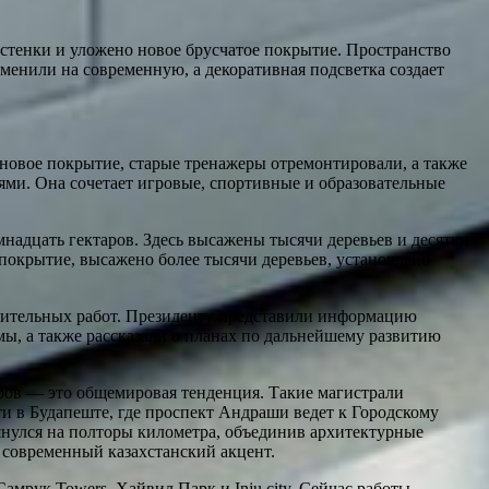
стенки и уложено новое брусчатое покрытие. Пространство
енили на современную, а декоративная подсветка создает
новое покрытие, старые тренажеры отремонтировали, а также
ми. Она сочетает игровые, спортивные и образовательные
мнадцать гектаров. Здесь высажены тысячи деревьев и десятки
покрытие, высажено более тысячи деревьев, установлено
троительных работ. Президенту представили информацию
ы, а также рассказали о планах по дальнейшему развитию
аров — это общемировая тенденция. Такие магистрали
 в Будапеште, где проспект Андраши ведет к Городскому
тянулся на полторы километра, объединив архитектурные
 современный казахстанский акцент.
мрук Towers, Хайвил Парк и Inju city. Сейчас работы