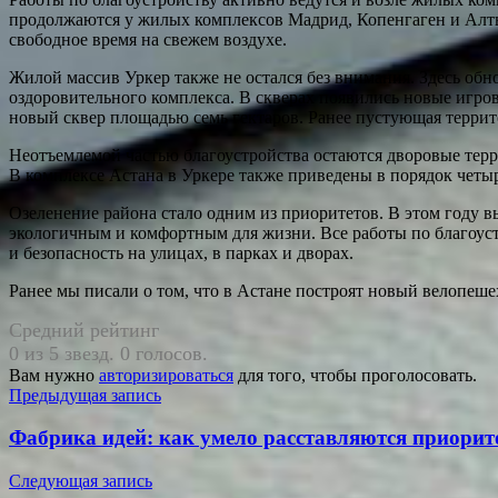
продолжаются у жилых комплексов Мадрид, Копенгаген и Алты
свободное время на свежем воздухе.
Жилой массив Уркер также не остался без внимания. Здесь обн
оздоровительного комплекса. В скверах появились новые игро
новый сквер площадью семь гектаров. Ранее пустующая террито
Неотъемлемой частью благоустройства остаются дворовые терри
В комплексе Астана в Уркере также приведены в порядок четы
Озеленение района стало одним из приоритетов. В этом году в
экологичным и комфортным для жизни. Все работы по благоус
и безопасность на улицах, в парках и дворах.
Ранее мы писали о том, что в Астане построят новый велопеше
Средний рейтинг
0 из 5 звезд. 0 голосов.
Вам нужно
авторизироваться
для того, чтобы проголосовать.
Навигация
Предыдущая запись
по
Фабрика идей: как умело расставляются приорит
записям
Следующая запись