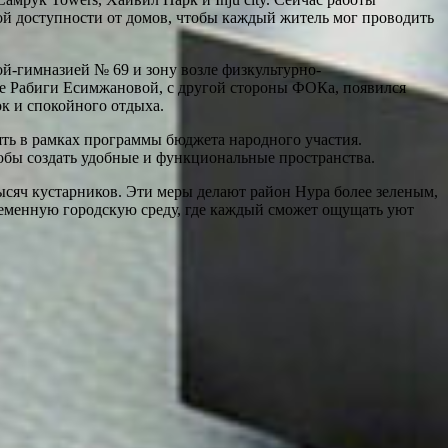
й доступности от домов, чтобы каждый житель мог проводить
ой-гимназией № 69 и зону возле физкультурно-
це Рабиги Есимжановой, с другой стороны ФОКа, появился
ок и спокойного отдыха.
ять в рамках программы бюджета народного участия.
тобы создать удобные и функциональные пространства.
тысяч кустарников. Эти меры делают район Нура более зеленым,
ременную городскую среду, где каждый сможет ощущать уют