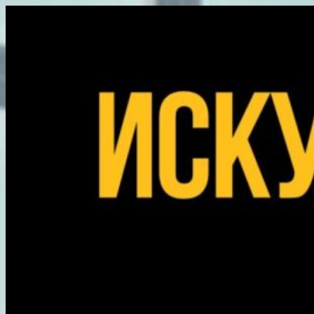
Перейти
к
содержимому