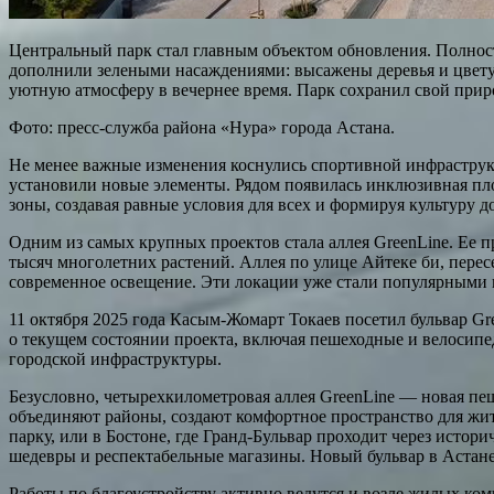
Центральный парк стал главным объектом обновления. Полност
дополнили зелеными насаждениями: высажены деревья и цвету
уютную атмосферу в вечернее время. Парк сохранил свой приро
Фото: пресс-служба района «Нура» города Астана.
Не менее важные изменения коснулись спортивной инфраструкт
установили новые элементы. Рядом появилась инклюзивная пло
зоны, создавая равные условия для всех и формируя культуру д
Одним из самых крупных проектов стала аллея GreenLine. Ее п
тысяч многолетних растений. Аллея по улице Айтеке би, перес
современное освещение. Эти локации уже стали популярными м
11 октября 2025 года Касым-Жомарт Токаев посетил бульвар G
о текущем состоянии проекта, включая пешеходные и велосипе
городской инфраструктуры.
Безусловно, четырехкилометровая аллея GreenLine — новая пе
объединяют районы, создают комфортное пространство для жи
парку, или в Бостоне, где Гранд-Бульвар проходит через исто
шедевры и респектабельные магазины. Новый бульвар в Астане 
Работы по благоустройству активно ведутся и возле жилых ком