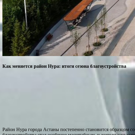
Как меняется район Нура: итоги сезона благоустройства
Район Нура города Астаны постепенно становится образцом сов
благоустройства стал особенно масштабным, и жители уже успел