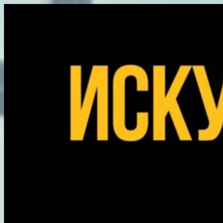
Перейти
к
содержимому