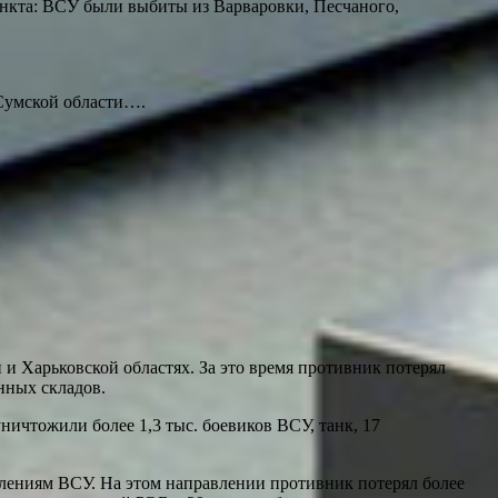
нкта: ВСУ были выбиты из Варваровки, Песчаного,
 Сумской области….
 Харьковской областях. За это время противник потерял
нных складов.
ичтожили более 1,3 тыс. боевиков ВСУ, танк, 17
лениям ВСУ. На этом направлении противник потерял более