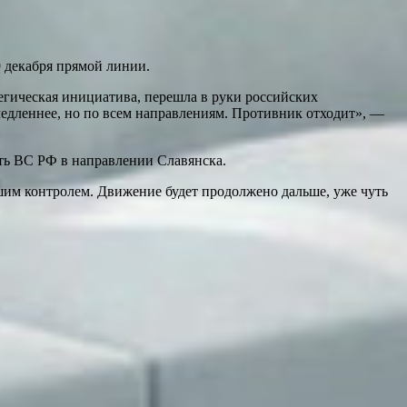
 декабря прямой линии.
егическая инициатива, перешла в руки российских
едленнее, но по всем направлениям. Противник отходит», —
ть ВС РФ в направлении Славянска.
шим контролем. Движение будет продолжено дальше, уже чуть