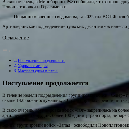
В свою очередь, в Минобороны РФ сообщили, что за прошедшу
Новоплатоновки и Герасимовки.
По данным военного ведомства, за 2025 год ВС РФ освоб
Артиллерийское подразделение тульских десантников нанесло
Оглавление
Наступление продолжается
Удары возмездия
Массовая сдача в плен
Наступление продолжается
В течение недели подразделения группировки войск «Север» 
свыше 1425 военнослужащих, 80 транспортных средств, пять а
В свою очередь, группировка войск «Юг» закрепилась на более
артиллерийских орудий, более 100 единиц транспорта, четыре 
Бойцы группировки войск «Запад» освободили Новоплатоновку