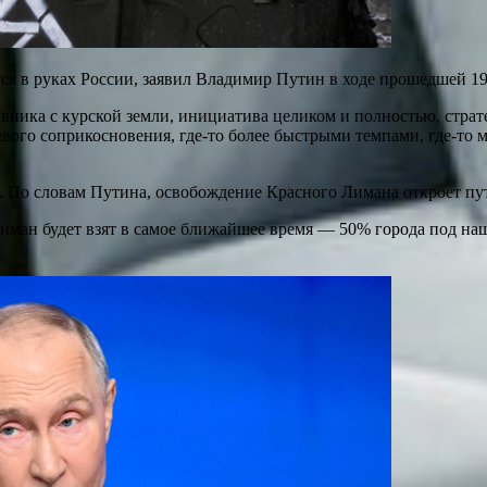
я в руках России, заявил Владимир Путин в ходе прошедшей 19
ивника с курской земли, инициатива целиком и полностью, страт
го соприкосновения, где-то более быстрыми темпами, где-то м
. По словам Путина, освобождение Красного Лимана откроет пу
Лиман будет взят в самое ближайшее время — 50% города под на