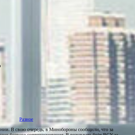
О
Разное
нии. В свою очередь, в Минобороны сообщили, что за
нии боевого соприкосновения. В результате боёв ВСУ за