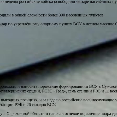
ю неделю российские войска освободили четыре населённых пу
одили в общей сложности более 300 населённых пунктов.
 удар по укреплённому опорному пункту ВСУ в лесном массиве
продолжили наносить поражение формированиям ВСУ в Сумской и
ртиллерийских орудий, РСЗО «Град», семь станций РЭБ и 11 вое
 выгодных позициях, и за неделю российские военнослужащие ун
станции РЭБ и 26 складов ВСУ.
 в Харьковской области и нанесли огневое поражение подразде