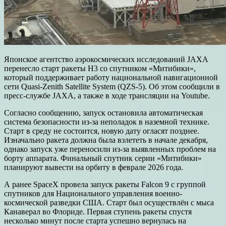
Японское агентство аэрокосмических исследований JAXA
перенесло старт ракеты H3 со спутником «Митибики»,
который поддерживает работу национальной навигационной
сети Quasi-Zenith Satellite System (QZS-5). Об этом сообщили в
пресс-службе JAXA, а также в ходе трансляции на Youtube.
Согласно сообщению, запуск остановила автоматическая
система безопасности из-за неполадок в наземной технике.
Старт в среду не состоится, новую дату огласят позднее.
Изначально ракета должна была взлететь в начале декабря,
однако запуск уже переносили из-за выявленных проблем на
борту аппарата. Финальный спутник серии «Митибики»
планируют вывести на орбиту в феврале 2026 года.
А ранее SpaceX провела запуск ракеты Falcon 9 с группой
спутников для Национального управления военно-
космической разведки США. Старт был осуществлён с мыса
Канаверал во Флориде. Первая ступень ракеты спустя
несколько минут после старта успешно вернулась на