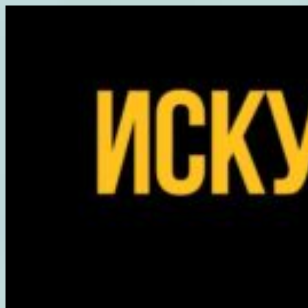
Перейти
к
содержимому