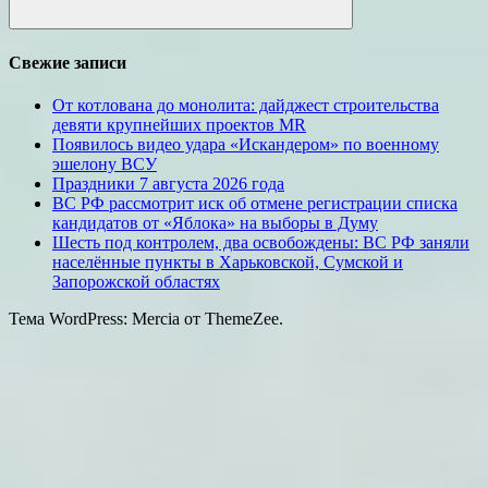
Поиск
Свежие записи
От котлована до монолита: дайджест строительства
девяти крупнейших проектов MR
Появилось видео удара «Искандером» по военному
эшелону ВСУ
Праздники 7 августа 2026 года
ВС РФ рассмотрит иск об отмене регистрации списка
кандидатов от «Яблока» на выборы в Думу
Шесть под контролем, два освобождены: ВС РФ заняли
населённые пункты в Харьковской, Сумской и
Запорожской областях
Тема WordPress: Mercia от ThemeZee.