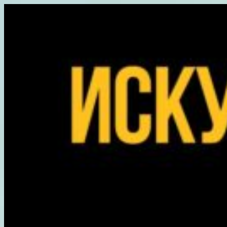
Перейти
к
содержимому