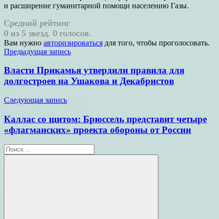
и расширение гуманитарной помощи населению Газы.
Средний рейтинг
0 из 5 звезд. 0 голосов.
Вам нужно
авторизироваться
для того, чтобы проголосовать.
Навигация
Предыдущая запись
по
Власти Прикамья утвердили правила для
записям
долгостроев на Ушакова и Декабристов
Следующая запись
Каллас со щитом: Брюссель представит четыре
«флагманских» проекта обороны от России
Поиск
для: