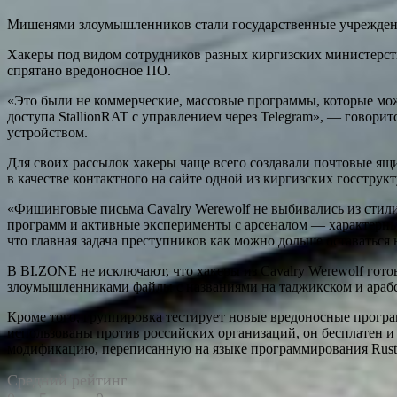
Мишенями злоумышленников стали государственные учреждени
Хакеры под видом сотрудников разных киргизских министерст
спрятано вредоносное ПО.
«Это были не коммерческие, массовые программы, которые мож
доступа StallionRAT с управлением через Telegram», — говор
устройством.
Для своих рассылок хакеры чаще всего создавали почтовые ящи
в качестве контактного на сайте одной из киргизских госструкт
«Фишинговые письма Cavalry Werewolf не выбивались из стил
программ и активные эксперименты с арсеналом — характерный
что главная задача преступников как можно дольше оставатьс
В BI.ZONE не исключают, что хакеры из Cavalry Werewolf го
злоумышленниками файлы с названиями на таджикском и арабс
Кроме того, группировка тестирует новые вредоносные програ
использованы против российских организаций, он бесплатен и
модификацию, переписанную на языке программирования Rust
Средний рейтинг