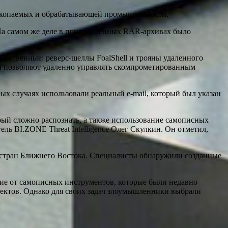
ископаемых и обрабатывающей промышленности.
На самом же деле в прикрепленных RAR-архивах было
бственные: реверс-шеллы FoalShell и трояны удаленного
нты позволяют удаленно управлять скомпрометированным
ых случаях использовали реальный e-mail, который был указан
ый сложно распознать, а также использование самописных
ь BI.ZONE Threat Intelligence Олег Скулкин. Он отметил,
и стран Ближнего Востока. Специалисты обнаружили созданные
чие от самописных инструментов, которые были недавно
оектов. Однако для своих задач злоумышленники выбрали