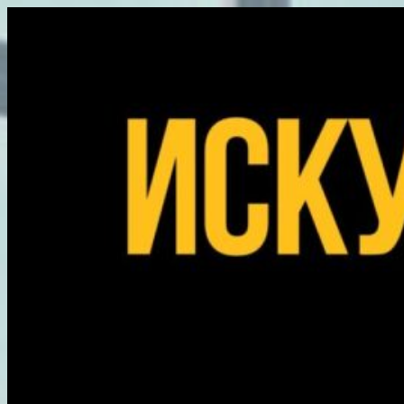
Перейти
к
содержимому