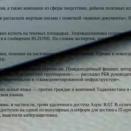
я, а также компании из сферы энергетики, добычи полезных 
в рассылали жертвам письма с пометкой «важные документы». 
но купить на теневых площадках. Злоумышленники создавали со
ится в сообщении BI.ZONE. По словам экспертов, эти инструме
ки, похожие на настоящие адреса чиновников. Однако в некотор
ур.
истики официальной переписки. Правдоподобный фишинг, котор
 почерк шпионских группировок», — рассказал РБК руководител
я незамеченными в «скомпрометированной инфраструктуре».
товят новые атаки — против граждан и компаний Таджикистана 
ком языках.
ммы, в частности, троян удаленного доступа Async RAT. В отли
 доступен на одной из популярных платформ для хостинга IT-пр
, выяснили киберзащитники.