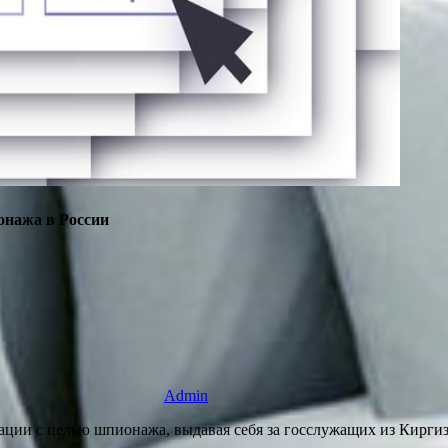
онажа в России
Admin
изации с целью шпионажа, выдавая себя за госслужащих из Кирг