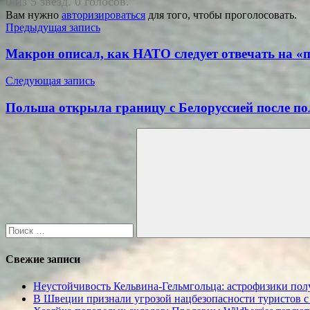
0 из 5 звезд. 0 голосов.
Вам нужно
авторизироваться
для того, чтобы проголосовать.
Навигация
Предыдущая запись
по
Макрон описал, как НАТО следует отвечать на «
записям
Следующая запись
Польша открыла границу с Белоруссией после по
Поиск
для:
Поиск
Свежие записи
Неустойчивость Кельвина-Гельмгольца: астрофизики пол
В Швеции признали угрозой нацбезопасности туристов с