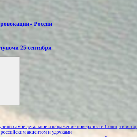
провокации» России
луночи 25 сентября
учили самое детальное изображение поверхности Солнца в исто
 российским акцентом и удочками