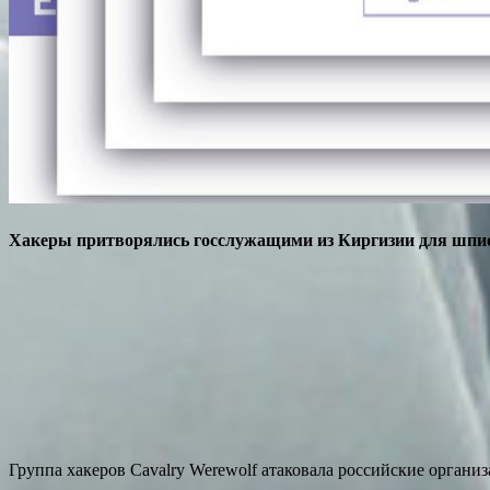
Хакеры притворялись госслужащими из Киргизии для шпи
Группа хакеров Cavalry Werewolf атаковала российские орган