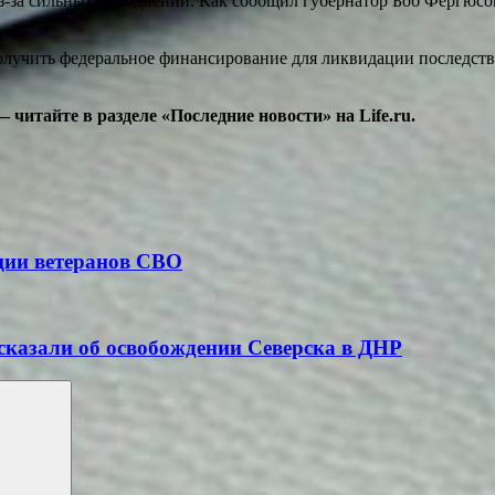
-за сильных наводнений. Как сообщил губернатор Боб Фергюсон
лучить федеральное финансирование для ликвидации последстви
итайте в разделе «Последние новости» на Life.ru.
ции ветеранов СВО
сказали об освобождении Северска в ДНР