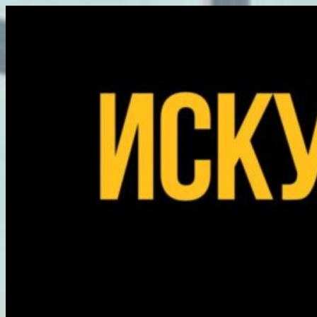
Перейти
к
содержимому