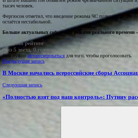
В штате Вашингтон объявлен режим чрезвычайной ситуации из
тысяч человек.
Фергюсон отметил, что введение режима ЧС позволит штату по
остаётся нестабильной.
Больше актуальных событий в режиме реального времени — ч
Средний рейтинг
0 из 5 звезд. 0 голосов.
Вам нужно
авторизироваться
для того, чтобы проголосовать.
Навигация
Предыдущая запись
по
В Москве начались всероссийские сборы Ассоциа
записям
Следующая запись
«Полностью взят под наш контроль»: Путину рас
Поиск
для: