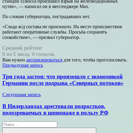
станции Плюсса произошел взрыв на железнодорожных
путях», — написал он в мессенджере Max.
По словам губернатора, пострадавших нет.
«Схода ж/д состава не произошло. На месте происшествия
работают оперативные службы. Просьба сохранять
спокойствие», — призвал губернатор.
Средний рейтинг
0 из 5 звезд. 0 голосов.
Вам нужно
авторизироваться
для того, чтобы проголосовать.
Навигация
Предыдущая запись
по
Три года застоя: что произошло с экономикой
записям
Германии после подрыва «Северных потоков»
Следующая запись
В Нидерландах арестовали подростков,
подозреваемых в шпионаже в пользу РФ
Поиск
для: