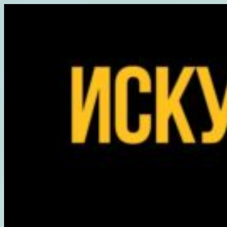
Перейти
к
содержимому