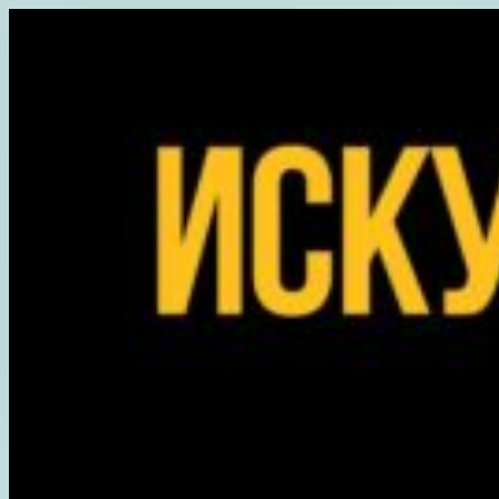
Перейти
к
содержимому