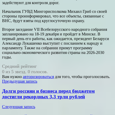
задействуют для контроля дорог.
Начальник ГУВД Мингорисполкома Михаил Гриб со своей
стороны проинформировал, что все объекты, связанные с
ВНС, будут взяты под круглосуточную охрану.
Второе заседание VII Всебелорусского народного собрания
запланировано на 18-19 декабря и пройдет в Минске. В
первый день его работы, как ожидается, президент Беларуси
Александр Лукашенко выступит с посланием к народу и
парламенту. Также на собрании примут программу
социально-экономического развития страны на 2026-2030
годы.
Средний рейтинг
0 из 5 звезд. 0 голосов.
Вам нужно
авторизироваться
для того, чтобы проголосовать.
Навигация
Предыдущая запись
по
Долги россиян и бизнеса перед бюджетом
записям
достигли рекордных 3,3 трлн рублей
Следующая запись