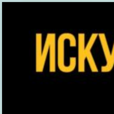
Перейти
к
содержимому