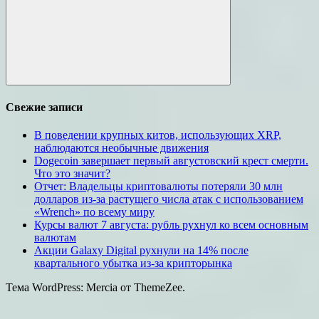
Поиск
Свежие записи
В поведении крупных китов, использующих XRP,
наблюдаются необычные движения
Dogecoin завершает первый августовский крест смерти.
Что это значит?
Отчет: Владельцы криптовалюты потеряли 30 млн
долларов из-за растущего числа атак с использованием
«Wrench» по всему миру
Курсы валют 7 августа: рубль рухнул ко всем основным
валютам
Акции Galaxy Digital рухнули на 14% после
квартального убытка из-за крипторынка
Тема WordPress: Mercia от ThemeZee.