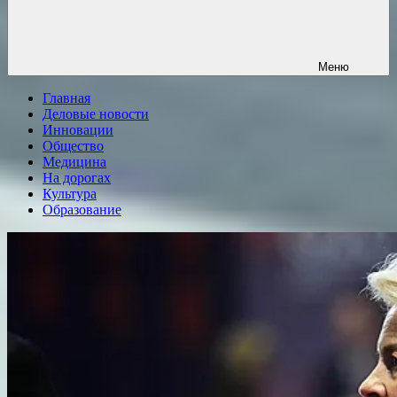
Меню
Главная
Деловые новости
Инновации
Общество
Медицина
На дорогах
Культура
Образование