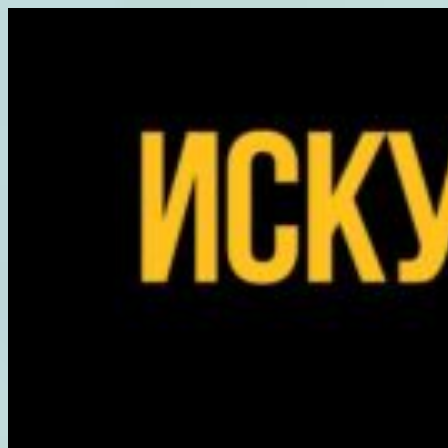
Перейти
к
содержимому