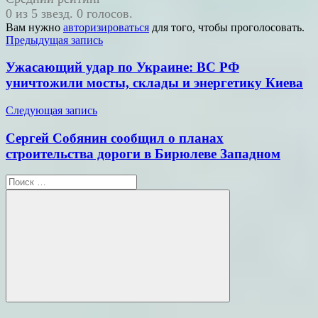
0 из 5 звезд. 0 голосов.
Вам нужно
авторизироваться
для того, чтобы проголосовать.
Навигация
Предыдущая запись
по
Ужасающий удар по Украине: ВС РФ
записям
уничтожили мосты, склады и энергетику Киева
Следующая запись
Сергей Собянин сообщил о планах
строительства дороги в Бирюлеве Западном
Поиск
для:
Поиск