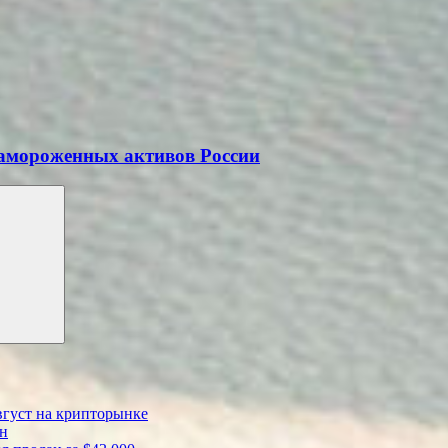
 замороженных активов России
вгуст на крипторынке
ен