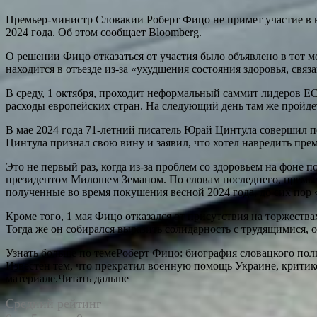
Премьер-министр Словакии Роберт Фицо не примет участие в н
2024 года. Об этом сообщает Bloomberg.
О решении Фицо отказаться от участия было объявлено в тот м
находится в отъезде из-за «ухудшения состояния здоровья, свя
В среду, 1 октября, проходит неформальный саммит лидеров Е
расходы европейских стран. На следующий день там же пройдет
В мае 2024 года 71-летний писатель Юрай Цинтула совершил п
Цинтула признал свою вину и заявил, что хотел навредить прем
Это не первый раз, когда из-за проблем со здоровьем на фоне
президентом Милошем Земаном. По словам последнего, премьер 
полученные во время покушения весной 2024 года, до сих пор
Кроме того, 1 мая Фицо отказался от присутствия на торжества
Тогда же он собирался выразить солидарность с трудящимися, о
Узнать больше по темеРоберт Фицо: биография словацкого пол
Известен тем, что прекратил военную помощь Украине, крити
материале.Читать дальше
Средний рейтинг