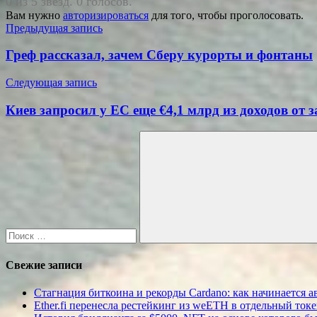
0 из 5 звезд. 0 голосов.
Вам нужно
авторизироваться
для того, чтобы проголосовать.
Навигация
Предыдущая запись
по
Греф рассказал, зачем Сберу курорты и фонтаны
записям
Следующая запись
Киев запросил у ЕС еще €4,1 млрд из доходов от
Поиск
для:
Поиск
Свежие записи
Стагнация биткоина и рекорды Cardano: как начинается а
Ether.fi перенесла рестейкинг из weETH в отдельный ток