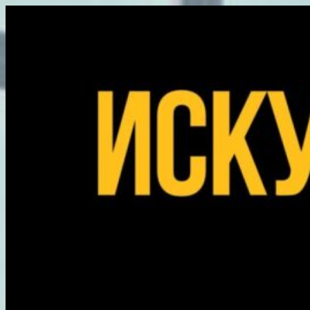
Перейти
к
содержимому