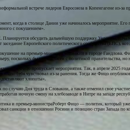
еформальной встрече лидеров Евросоюза в Копенгагене из-за пр
омент, когда в столице Дании уже начиналось мероприятие. Его
занного с покушением».
С. Планируется обсудить дальнейшую поддержку Украины, начал
 заседание Европейского политического сообщества (ЕПС), кото
окушение на премьер-министра Словакии в городе Гандлова. Фиц
ьеру, поскольку был не согласен с политикой правительства, но 
 покушения Фицо пропускает мероприятия. Так, в апреле 2025 г
плохо себя чувствовал из-за ранения. Тогда же Фицо опубликова
 «доставляют хлопоты».
х по случаю Дня труда в Словакии, а также отменил свое участие
тработав ночную смену на хлебозаводе в Нитре на западе респуб
итика и премьер-министраРоберт Фицо — политик, который уже 
ковал санкции в отношении Росиии и позицию стран Запада по 