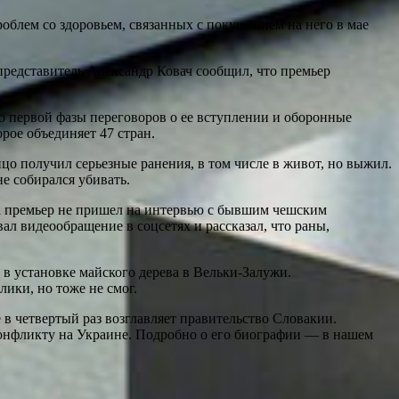
облем со здоровьем, связанных с покушением на него в мае
 представитель Александр Ковач сообщил, что премьер
о первой фазы переговоров о ее вступлении и оборонные
рое объединяет 47 стран.
о получил серьезные ранения, в том числе в живот, но выжил.
не собирался убивать.
ода премьер не пришел на интервью с бывшим чешским
л видеообращение в соцсетях и рассказал, что раны,
 в установке майского дерева в Вельки-Залужи.
лики, но тоже не смог.
в четвертый раз возглавляет правительство Словакии.
конфликту на Украине. Подробно о его биографии — в нашем