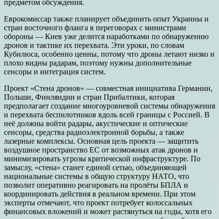
предметом обсуждения.
Еврокомиссар также планирует объединить опыт Украины и
стран восточного фланга в переговорах с министрами
обороны — Киев уже делится наработками по обнаружению
дронов и тактике их перехвата. Эти уроки, по словам
Кубилюса, особенно ценны, потому что дроны летают низко и
плохо видны радарам, поэтому нужны дополнительные
сенсоры и интеграция систем.
Проект «Стена дронов» — совместная инициатива Германии,
Польши, Финляндии и стран Прибалтики, которая
предполагает создание многоуровневой системы обнаружения
и перехвата беспилотников вдоль всей границы с Россией. В
неё должны войти радары, акустические и оптические
сенсоры, средства радиоэлектронной борьбы, а также
лазерные комплексы. Основная цель проекта — защитить
воздушное пространство ЕС от возможных атак дронов и
минимизировать угрозы критической инфраструктуре. По
замыслу, «стена» станет единой сетью, объединяющей
национальные системы в общую структуру НАТО, что
позволит оперативно реагировать на пролёты БПЛА и
координировать действия в реальном времени. При этом
эксперты отмечают, что проект потребует колоссальных
финансовых вложений и может растянуться на годы, хотя его