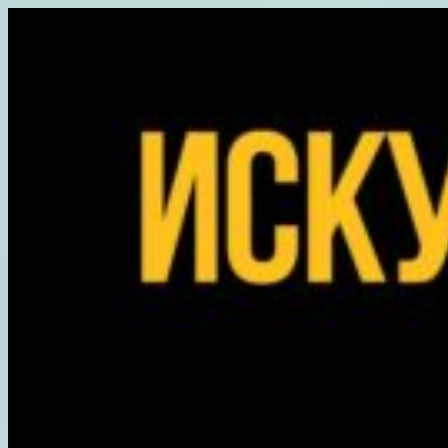
Перейти
к
содержимому