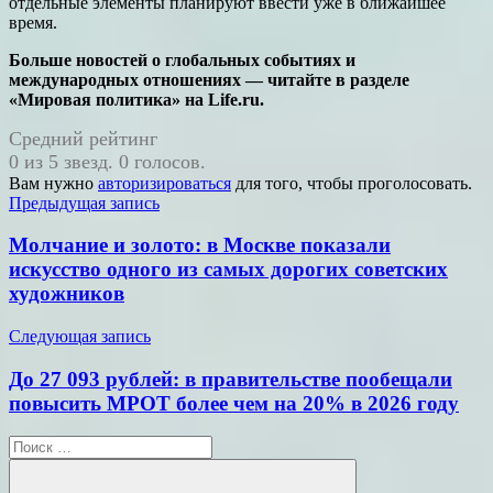
отдельные элементы планируют ввести уже в ближайшее
время.
Больше новостей о глобальных событиях и
международных отношениях — читайте в разделе
«Мировая политика» на Life.ru.
Средний рейтинг
0 из 5 звезд. 0 голосов.
Вам нужно
авторизироваться
для того, чтобы проголосовать.
Навигация
Предыдущая запись
по
Молчание и золото: в Москве показали
записям
искусство одного из самых дорогих советских
художников
Следующая запись
До 27 093 рублей: в правительстве пообещали
повысить МРОТ более чем на 20% в 2026 году
Поиск
для: