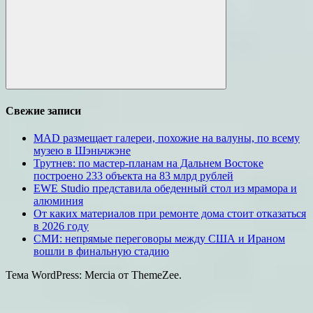
Поиск
Свежие записи
MAD размещает галереи, похожие на валуны, по всему
музею в Шэньчжэне
Трутнев: по мастер-планам на Дальнем Востоке
построено 233 объекта на 83 млрд рублей
EWE Studio представила обеденный стол из мрамора и
алюминия
От каких материалов при ремонте дома стоит отказаться
в 2026 году
СМИ: непрямые переговоры между США и Ираном
вошли в финальную стадию
Тема WordPress: Mercia от ThemeZee.