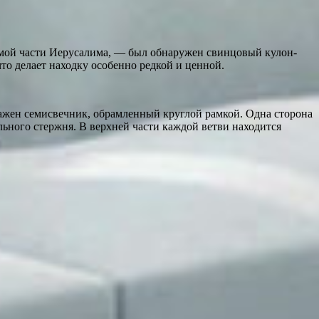
емой части Иерусалима, — был обнаружен свинцовый кулон-
то делает находку особенно редкой и ценной.
ображен семисвечник, обрамленный круглой рамкой. Одна сторона
льного стержня. В верхней части каждой ветви находится