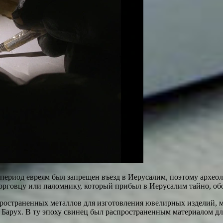
период евреям был запрещен въезд в Иерусалим, поэтому археоло
орговцу или паломнику, который прибыл в Иерусалим тайно, обо
аспространенных металлов для изготовления ювелирных изделий, м
ь Барух. В ту эпоху свинец был распространенным материалом дл