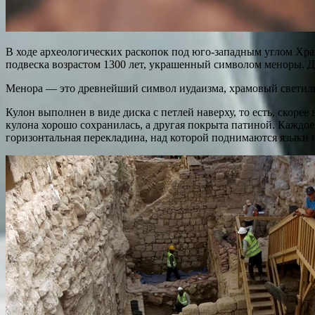
В ходе археологических раскопок под юго-западным углом Хр
подвеска возрастом 1300 лет, украшенный символом меноры. До
Менора — это древнейший символ иудаизма, храмовый светиль
Кулон выполнен в виде диска с петлей наверху, то есть, скоре
кулона хорошо сохранилась, а другая покрыта патиной. Каждое
горизонтальная перекладина, над которой поднимаются языки 