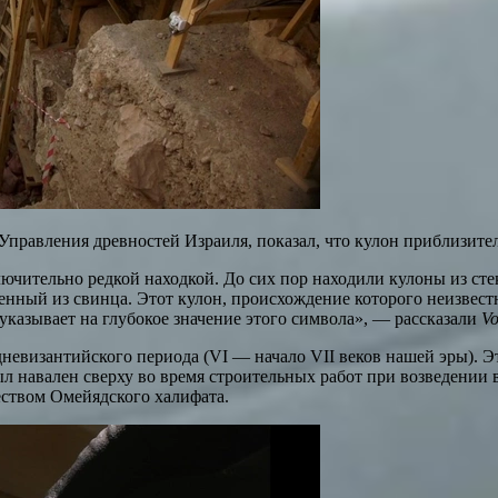
правления древностей Израиля, показал, что кулон приблизител
ючительно редкой находкой. До сих пор находили кулоны из сте
енный из свинца. Этот кулон, происхождение которого неизвест
казывает на глубокое значение этого символа», — рассказали
Vo
евизантийского периода (VI — начало VII веков нашей эры). Это
л навален сверху во время строительных работ при возведении
чеством Омейядского халифата.