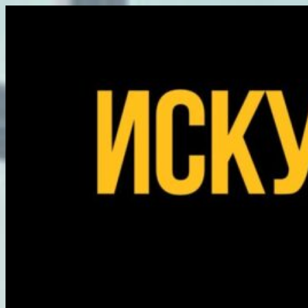
Перейти
к
содержимому