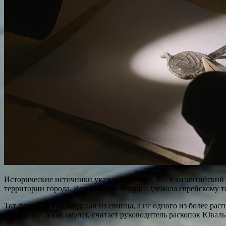
Исторические источники указывают на то, что в византийский 
территории города. Возможно, она принадлежала еврейскому т
Тот факт, что кулон сделан из свинца, а не одного из более р
украшение, а как амулет, считает руководитель раскопок Ювал