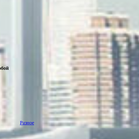
обой
Разное