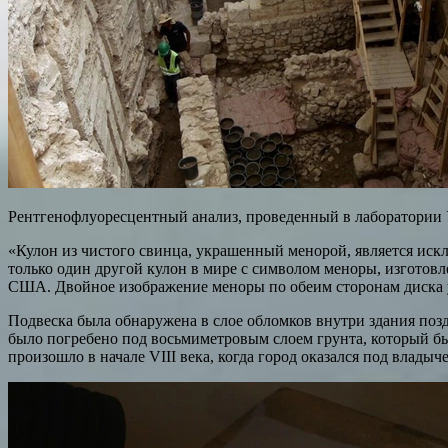
Рентгенофлуоресцентный анализ, проведенный в лаборатории У
«Кулон из чистого свинца, украшенный менорой, является искл
только один другой кулон в мире с символом меноры, изготовл
США. Двойное изображение меноры по обеим сторонам диска у
Подвеска была обнаружена в слое обломков внутри здания поздн
было погребено под восьмиметровым слоем грунта, который бы
произошло в начале VIII века, когда город оказался под влады