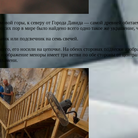
амовой горы, к северу от Города Давида — самой древней обита
 сих пор в мире было найдено всего одно такое же украшение, ч
ник или подсвечник на семь свечей.
е всего, его носили на цепочке. На обеих сторонах подвески из
 изображение меноры имеет три ветви по обе стороны от центра
пламени.