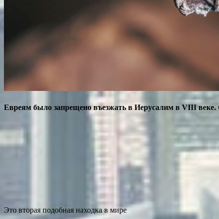
Евреям было запрещено въезжать в Иерусалим в VIII веке. 
Это вторая подобная находка в мире