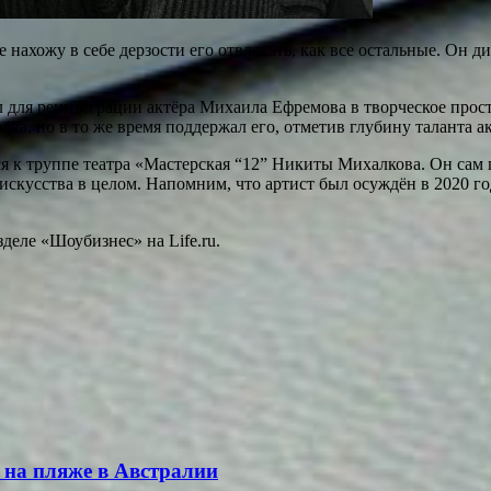
 нахожу в себе дерзости его отвлекать, как все остальные. Он д
 для реинтеграции актёра Михаила Ефремова в творческое прост
ва, но в то же время поддержал его, отметив глубину таланта а
я к труппе театра «Мастерская “12” Никиты Михалкова. Он сам 
ля искусства в целом. Напомним, что артист был осуждён в 2020 
деле «Шоубизнес» на Life.ru.
 на пляже в Австралии