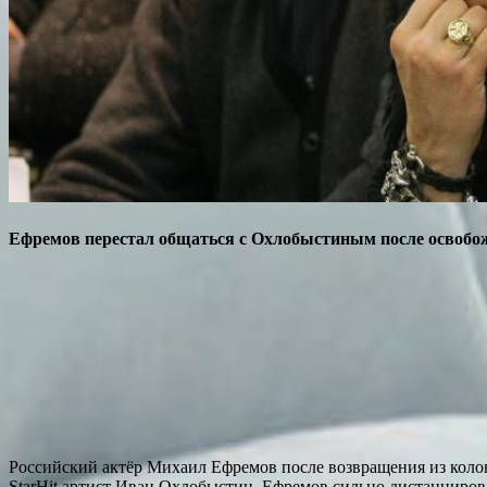
Ефремов перестал общаться с Охлобыстиным после освобо
Российский актёр Михаил Ефремов после возвращения из колон
StarHit артист Иван Охлобыстин, Ефремов сильно дистанцирова