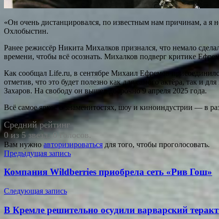
«Он очень дистанцировался, по известным нам причинам, а я не
Охлобыстин.
Ранее режиссёр Никита Михалков признался, что немало сделал
времени, чтобы всё осознать. Михалков подверг критике Ефремо
Как сообщал Life.ru, в сентябре Михаил Ефремов присоединилс
отметив, что это будет полезно как для самого актёра, так и д
Захаров. На свободу он вышел досрочно 9 апреля 2025 года.
Всё самое яркое о знаменитостях, шоу и киноиндустрии — в раз
Средний рейтинг
0 из 5 звезд. 0 голосов.
Вам нужно
авторизироваться
для того, чтобы проголосовать.
Навигация
Предыдущая запись
по
Компания Wildberries приобрела сеть «Рив Гош»
записям
Следующая запись
В Кремле решительно осудили варварский теракт