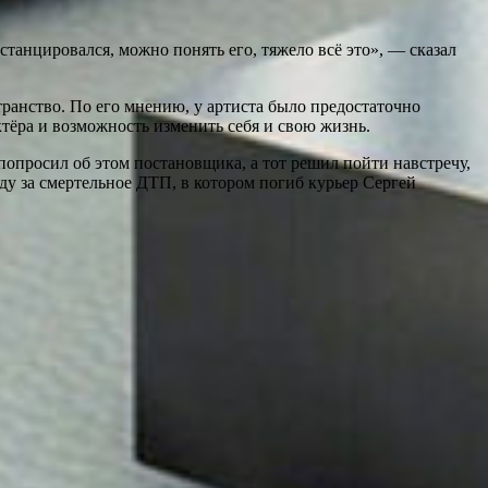
истанцировался, можно понять его, тяжело всё это», — сказал
ранство. По его мнению, у артиста было предостаточно
ктёра и возможность изменить себя и свою жизнь.
попросил об этом постановщика, а тот решил пойти навстречу,
году за смертельное ДТП, в котором погиб курьер Сергей