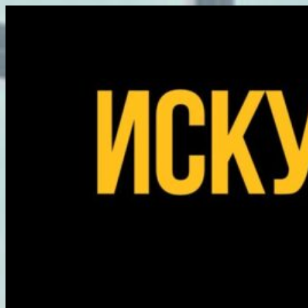
Перейти
к
содержимому