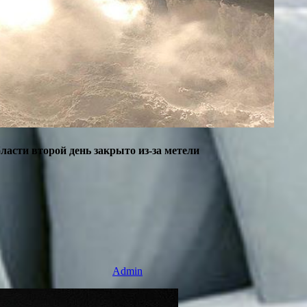
асти второй день закрыто из-за метели
Admin