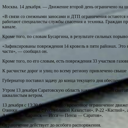
Москва. 14 декабря. — Движение второй день ограничено на ше
«В связи со снежными заносами и ДТП ограничения остаются н
работают специалисты службы спасения и техника. Граждан пр
канале.
Кроме того, по словам Бусаргина, в результате сильных порыв
«Зафиксированы повреждения 14 кровель в пяти районах. Это н
части», — сообщил он.
Кроме того, по его словам, есть повреждения 33 участков газо
К расчистке дорог и улиц по всему региону привлечено свыше 
Губернатор поставил задачу до конца текущего дня обеспечить 
Утром 13 декабря Саратовскую область накрыл сильный снегопа
шквалистым ветром.
13 декабря с 13:30 было введено временное ограничение дви
Озинки — граница с Республикой Казахстан», Р-22 «Каспий»,
Арзамас — Саранск — Исса — Пенза — Саратов».
Ограничение действует до особого распоряжения.