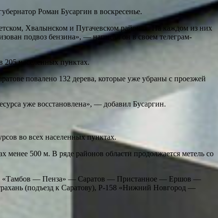
губернатор Роман Бусаргин в воскресенье.
етском, Хвалынском и Пугачевском районах. На каждом из них
зован подвоз бензина», — написал он в своем телеграм-
в 205 населенных пунктах.
ратове повалено 132 дерева, которые уже убраны с проезжей
ресурса уже восстановлена», — добавил Бусаргин.
урсов во всех населенных пунктах.
х менее 500 м. В ряде районов области продолжается метель со
-298 «Тамбов — Пенза» — Саратов — Пристанное — Ершов —
рахань (подъезд к Саратову), Р-158 «Нижний Новгород —