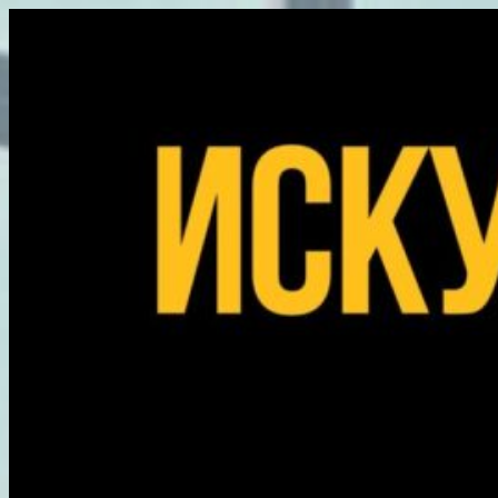
Перейти
к
содержимому