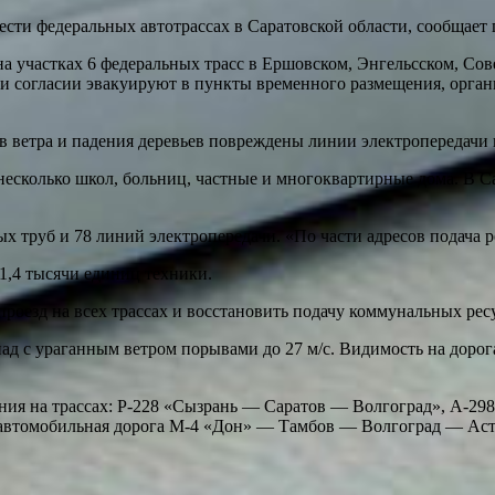
сти федеральных автотрассах в Саратовской области, сообщает 
а участках 6 федеральных трасс в Ершовском, Энгельсском, Сов
и согласии эвакуируют в пункты временного размещения, органи
ов ветра и падения деревьев повреждены линии электропередачи 
есколько школ, больниц, частные и многоквартирные дома. В Са
вых труб и 78 линий электропередачи. «По части адресов подача 
1,4 тысячи единиц техники.
проезд на всех трассах и восстановить подачу коммунальных рес
д с ураганным ветром порывами до 27 м/с. Видимость на дорога
жения на трассах: Р-228 «Сызрань — Саратов — Волгоград», А
 автомобильная дорога М-4 «Дон» — Тамбов — Волгоград — Аст