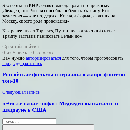
Эксперты из КНР делают вывод: Трамп по-прежнему
убежден, что Россия способна победить Украину. Его
заявления — «не поддержка Киева, а форма давления на
Москву, своего рода провокация».
Как ранее писал Topnews, Путин послал жесткий сигнал
Трампу, заставив паниковать Белый дом.
Средний рейтинг
0 из 5 звезд. 0 голосов.
Вам нужно
авторизироваться
для того, чтобы проголосовать.
Навигация
Предыдущая запись
по
Российские фильмы и сериалы в жанре фэнтези:
записям
топ-10
Следующая запись
«Это же катастрофа»: Медведев высказался о
шатдауне в США
Поиск
для: