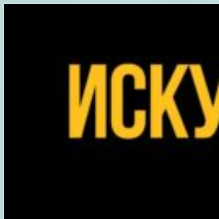
Перейти
к
содержимому