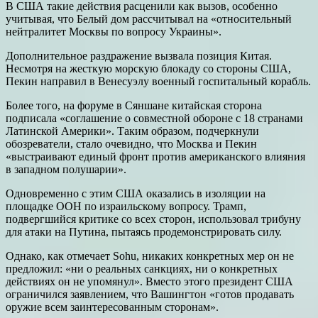
В США такие действия расценили как вызов, особенно
учитывая, что Белый дом рассчитывал на «относительный
нейтралитет Москвы по вопросу Украины».
Дополнительное раздражение вызвала позиция Китая.
Несмотря на жесткую морскую блокаду со стороны США,
Пекин направил в Венесуэлу военный госпитальный корабль.
Более того, на форуме в Сяншане китайская сторона
подписала «соглашение о совместной обороне с 18 странами
Латинской Америки». Таким образом, подчеркнули
обозреватели, стало очевидно, что Москва и Пекин
«выстраивают единый фронт против американского влияния
в западном полушарии».
Одновременно с этим США оказались в изоляции на
площадке ООН по израильскому вопросу. Трамп,
подвергшийся критике со всех сторон, использовал трибуну
для атаки на Путина, пытаясь продемонстрировать силу.
Однако, как отмечает Sohu, никаких конкретных мер он не
предложил: «ни о реальных санкциях, ни о конкретных
действиях он не упомянул». Вместо этого президент США
ограничился заявлением, что Вашингтон «готов продавать
оружие всем заинтересованным сторонам».