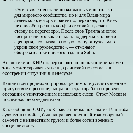
«Эти заявления стали неожиданными не только
для мирового сообщества, но и для Владимира
Зеленского, который ранее подчеркивал, что Киев
не способен решить конфликт силой и делает
ставку на переговоры. После слов Трампа многие
восприняли это как сигнал к поддержке силового
сценария, что вызвало новую волну энтузиазма в
украинском руководстве», — отмечают
обозреватели китайского издания Sohu.
Аналитики из КНР подчеркивают: основная причина смены
тона может скрываться не в украинской повестке, а в
обострении ситуации в Венесуэле.
Вашингтон продемонстрировал решимость усилить военное
присутствие в регионе, направив туда корабли и проведя
операции с уничтожением нескольких судов. Ответ Москвы
последовал незамедлительно.
Как сообщили СМИ, «в Каракас прибыл начальник Генштаба
сухопутных войск, был направлен крупный транспортный
самолет с неизвестным грузом и более сотни военных
специалистов».