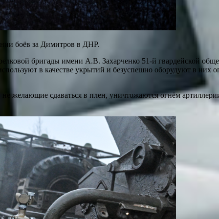
нии боёв за Димитров в ДНР.
релковой бригады имени А.В. Захарченко 51-й гвардейской об
используют в качестве укрытий и безуспешно оборудуют в них о
 не желающие сдаваться в плен, уничтожаются огнём артиллери