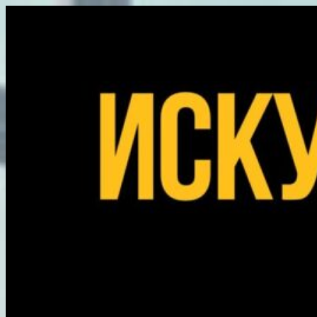
Перейти
к
содержимому