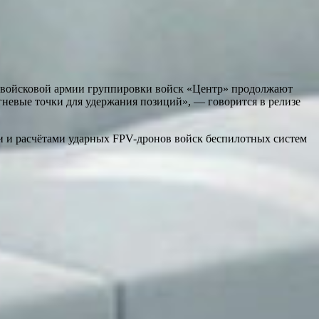
щевойсковой армии группировки войск «Центр» продолжают
гневые точки для удержания позиций», — говорится в релизе
и и расчётами ударных FPV-дронов войск беспилотных систем