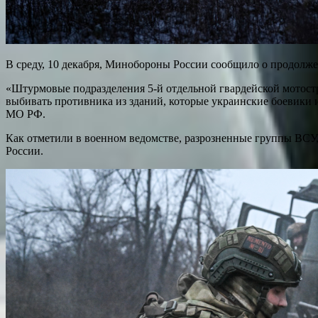
В среду, 10 декабря, Минобороны России сообщило о продолже
«Штурмовые подразделения 5-й отдельной гвардейской мотост
выбивать противника из зданий, которые украинские боевики 
МО РФ.
Как отметили в военном ведомстве, разрозненные группы ВСУ,
России.