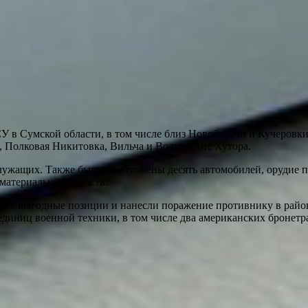
У в Сумской области, в том числе близ Новой Сечи и Кучеровк
, Полковая Никитовка, Вильча и Волчанские Хутора.
служащих. Также были уничтожены десять автомобилей, орудие 
материальных средств.
лее выгодные позиции и нанесли поражение противнику в район
единиц военной техники, в том числе два американских бронетр