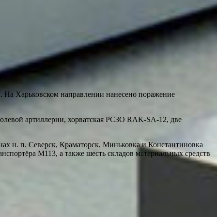
и. На Харьковском направлении нанесено поражение
полевой артиллерии, хорватская РСЗО RAK-SA-12, две
ах н. п. Северск, Краматорск, Миньковка и Константиновка
анспортёра M113, а также шесть складов материальных средств