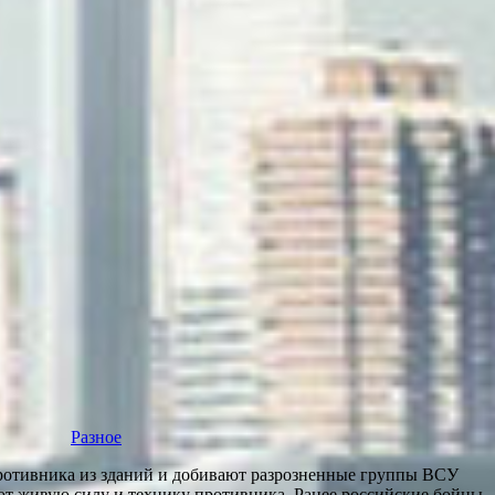
Разное
отивника из зданий и добивают разрозненные группы ВСУ
ют живую силу и технику противника. Ранее российские бойцы