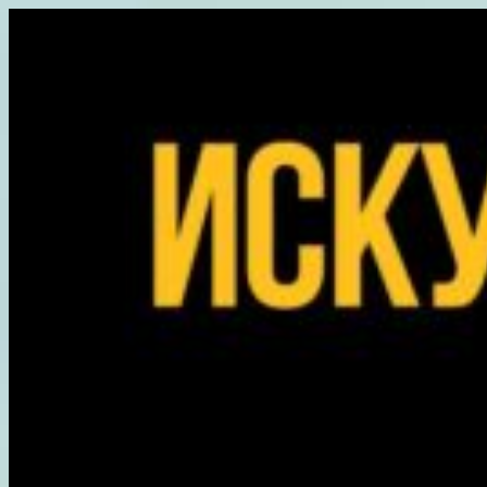
Перейти
к
содержимому