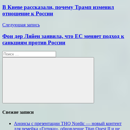
по
В Киеве рассказали, почему Трамп изменил
записям
отношение к России
Следующая запись
Фон дер Ляйен заявила, что ЕС меняет подход к
санкциям против России
Поиск
для:
Поиск
Свежие записи
Анонсы с презентации THQ Nordic — новый контент
для ремейка «Готики», обновление Titan Quest II и не