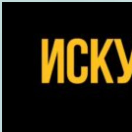
Перейти
к
содержимому