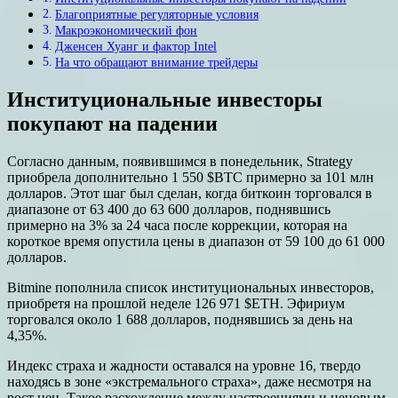
Благоприятные регуляторные условия
Макроэкономический фон
Дженсен Хуанг и фактор Intel
На что обращают внимание трейдеры
Институциональные инвесторы
покупают на падении
Согласно данным, появившимся в понедельник, Strategy
приобрела дополнительно 1 550 $BTC примерно за 101 млн
долларов. Этот шаг был сделан, когда биткоин торговался в
диапазоне от 63 400 до 63 600 долларов, поднявшись
примерно на 3% за 24 часа после коррекции, которая на
короткое время опустила цены в диапазон от 59 100 до 61 000
долларов.
Bitmine пополнила список институциональных инвесторов,
приобретя на прошлой неделе 126 971 $ETH. Эфириум
торговался около 1 688 долларов, поднявшись за день на
4,35%.
Индекс страха и жадности оставался на уровне 16, твердо
находясь в зоне «экстремального страха», даже несмотря на
рост цен. Такое расхождение между настроениями и ценовым