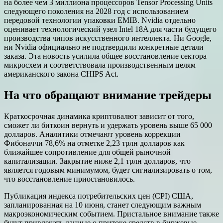
на более чем 3 миллиона процессоров Tensor Processing Units
следующего поколения на 2028 год с использованием
передовой технологии упаковки EMIB. Nvidia отдельно
оценивает технологический узел Intel 18A для части будущего
производства чипов искусственного интеллекта. Ни Google,
ни Nvidia официально не подтвердили конкретные детали
заказа. Эта новость усилила общее восстановление сектора
микросхем и соответствовала производственным целям
американского закона CHIPS Act.
На что обращают внимание трейдеры
Краткосрочная динамика криптовалют зависит от того,
сможет ли биткоин вернуть и удержать уровень выше 65 000
долларов. Аналитики отмечают уровень коррекции
Фибоначчи 78,6% на отметке 2,23 трлн долларов как
ближайшее сопротивление для общей рыночной
капитализации. Закрытие ниже 2,1 трлн долларов, что
является годовым минимумом, будет сигнализировать о том,
что восстановление приостановилось.
Публикация индекса потребительских цен (CPI) США,
запланированная на 10 июня, станет следующим важным
макроэкономическим событием. Пристальное внимание также
будут привлекать данные о притоке средств в биржевые