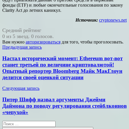
фонды (ETF) и любые окончательные голосования по закону
Clarity Act до летних каникул.
Источник:
cryptonews.net
Средний рейтинг
0 из 5 звезд. 0 голосов.
Вам нужно
авторизироваться
для того, чтобы проголосовать.
Навигация
Предыдущая запись
по
Настал исторический момент: Ethereum вот-вот
записям
станет третьей по величине криптовалютой!
Опытный репортер Bloomberg Майк МакГлоун
делится своей оценкой ситуации
Следующая запись
Питер Шифф назвал аргументы Джейми
Даймона по поводу регулирования стейблкоинов
«чепухой»
Поиск
для: