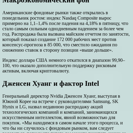
Макроэкономический фон
Американские фондовые рынки также открылись в
понедельник ростом: индекс Nasdaq Composite вырос
примерно на 1,1–1,4% после падения на 4,18% в пятницу, что
стало самым сильным однодневным падением за более чем
год. Распродажа была вызвана майским отчетом по занятости,
который показал создание 172 000 рабочих мест против
консенсус-прогноза в 85 000, что сместило ожидания по
снижению ставок в сторону позиции «выше дольше».
Индекс доллара США немного откатился в диапазон 99,90–
100, что оказало дополнительную поддержку рисковым
активам, включая криптовалюту.
Дженсен Хуанг и фактор Intel
Генеральный директор Nvidia Дженсен Хуанг, выступая в
Южной Корее на встрече с руководителями Samsung, SK
Hynix и LG, назвал недавнюю распродажу акций
технологических компаний и компаний, занимающихся
искусственным интеллектом, явной возможностью для
покупок. «Мы находимся в самом начале этого процесса, и
что бы ни случилось с фондовым рынком, вам следует