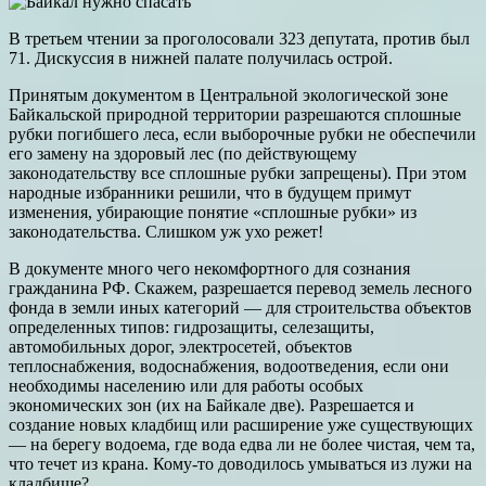
В третьем чтении за проголосовали 323 депутата, против был
71. Дискуссия в нижней палате получилась острой.
Принятым документом в Центральной экологической зоне
Байкальской природной территории разрешаются сплошные
рубки погибшего леса, если выборочные рубки не обеспечили
его замену на здоровый лес (по действующему
законодательству все сплошные рубки запрещены). При этом
народные избранники решили, что в будущем примут
изменения, убирающие понятие «сплошные рубки» из
законодательства. Слишком уж ухо режет!
В документе много чего некомфортного для сознания
гражданина РФ. Скажем, разрешается перевод земель лесного
фонда в земли иных категорий — для строительства объектов
определенных типов: гидрозащиты, селезащиты,
автомобильных дорог, электросетей, объектов
теплоснабжения, водоснабжения, водоотведения, если они
необходимы населению или для работы особых
экономических зон (их на Байкале две). Разрешается и
создание новых кладбищ или расширение уже существующих
— на берегу водоема, где вода едва ли не более чистая, чем та,
что течет из крана. Кому-то доводилось умываться из лужи на
кладбище?..