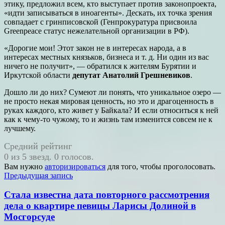
этику, предложил всем, кто выступает против законопроекта,
«идти записываться в иноагенты». Дескать, их точка зрения
совпадает с гринписовской (Генпрокуратура присвоила
Greenpeace статус нежелательной организации в РФ).
«Дорогие мои! Этот закон не в интересах народа, а в
интересах местных князьков, бизнеса и т. д. Ни один из вас
ничего не получит», — обратился к жителям Бурятии и
Иркутской области
депутат Анатолий Грешневиков
.
Дошло ли до них? Сумеют ли понять, что уникальное озеро —
не просто некая мировая ценность, но это и драгоценность в
руках каждого, кто живет у Байкала? И если относиться к ней
как к чему-то чужому, то и жизнь там изменится совсем не к
лучшему.
Средний рейтинг
0 из 5 звезд. 0 голосов.
Вам нужно
авторизироваться
для того, чтобы проголосовать.
Навигация
Предыдущая запись
по
Стала известна дата повторного рассмотрения
записям
дела о квартире певицы Ларисы Долиной в
Мосгорсуде