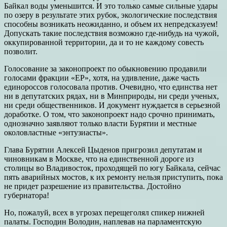
Байкал воды уменьшится. И это только самые сильные удары
по озеру в результате этих рубок, экологические последствия
способны возникать неожиданно, и объем их непредсказуем!
Допускать такие последствия возможно где-нибудь на чужой,
оккупированной территории, да и то не каждому совесть
позволит.
Голосование за законопроект по обыкновению продавили
голосами фракции «ЕР», хотя, на удивление, даже часть
единороссов голосовала против. Очевидно, что единства нет
ни в депутатских рядах, ни в Минприроды, ни среди ученых,
ни среди общественников. И документ нуждается в серьезной
доработке. О том, что законопроект надо срочно принимать,
однозначно заявляют только власти Бурятии и местные
околовластные «энтузиасты».
Глава Бурятии Алексей Цыденов пригрозил депутатам и
чиновникам в Москве, что на единственной дороге из
столицы во Владивосток, проходящей по югу Байкала, сейчас
пять аварийных мостов, к их ремонту нельзя приступить, пока
не придет разрешение из правительства. Достойно
губернатора!
Но, пожалуй, всех в угрозах перещеголял спикер нижней
палаты. Господин Володин, наплевав на парламентскую