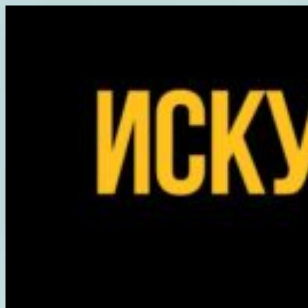
Перейти
к
содержимому