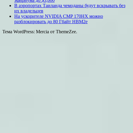
эфириума до $3,000
В аэропортах Таиланда чемоданы будут вскрывать без
их владельцев
На ускорителе NVIDIA CMP 170HX можно
разблокировать до 80 Гбайт HBM2e
Тема WordPress: Mercia от ThemeZee.