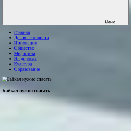
Меню
Главная
Деловые новости
Инновации
Общество
Медицина
На дорогах
Культура
Образование
Байкал нужно спасать