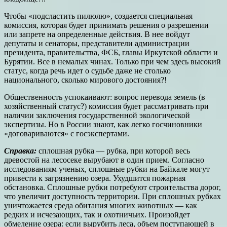
Чтобы «подсластить пилюлю», создается специальная
комиссия, которая будет принимать решения о разрешении
или запрете на определенные действия. В нее войдут
депутаты и сенаторы, представители администрации
президента, правительства, ФСБ, главы Иркутской области и
Бурятии. Все в немалых чинах. Только при чем здесь высокий
статус, когда речь идет о судьбе даже не столько
национального, сколько мирового достояния?!
Общественность успокаивают: вопрос перевода земель (в
хозяйственный статус?) комиссия будет рассматривать при
наличии заключения государственной экологической
экспертизы. Но в России знают, как легко госчиновники
«договариваются» с госэкспертами.
Справка:
сплошная рубка — рубка, при которой весь
древостой на лесосеке вырубают в один прием. Согласно
исследованиям ученых, сплошные рубки на Байкале могут
привести к загрязнению озера. Ухудшится пожарная
обстановка. Сплошные рубки потребуют строительства дорог,
что увеличит доступность территории. При сплошных рубках
уничтожается среда обитания многих животных — как
редких и исчезающих, так и охотничьих. Произойдет
обмеление озера: если вырубить леса, объем поступающей в