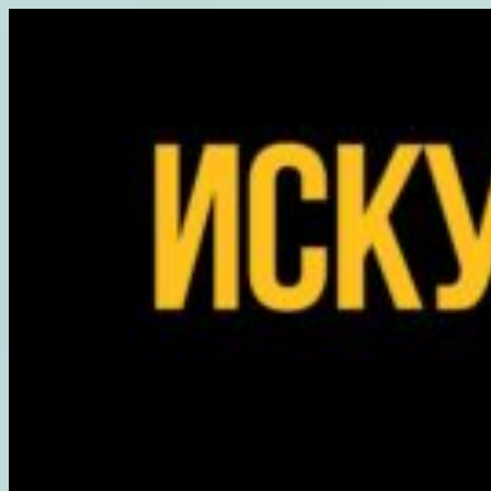
Перейти
к
содержимому