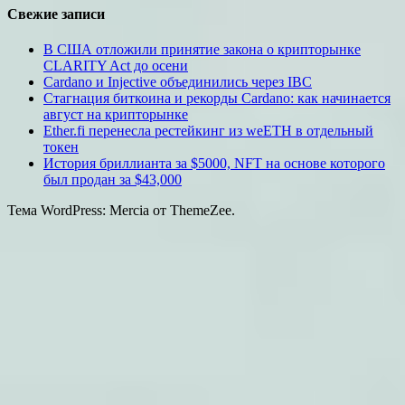
Свежие записи
В США отложили принятие закона о крипторынке
CLARITY Act до осени
Cardano и Injective объединились через IBC
Стагнация биткоина и рекорды Cardano: как начинается
август на крипторынке
Ether.fi перенесла рестейкинг из weETH в отдельный
токен
История бриллианта за $5000, NFT на основе которого
был продан за $43,000
Тема WordPress: Mercia от ThemeZee.