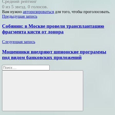
Средний рейтинг
0 из 5 звезд. 0 голосов.
Вам нужно
авторизироваться
для того, чтобы проголосовать.
Навигация
Предыдущая запись
по
Собянин: в Москве провели трансплантацию
записям
фрагмента кисти от донора
Следующая запись
Мошенники внедряют шпионские программы
под видом банковских приложений
Поиск
для:
Поиск