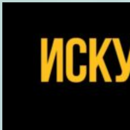
Перейти
к
содержимому