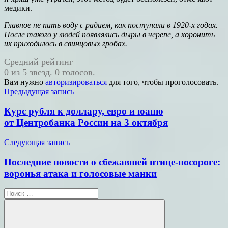
медики.
Главное не пить воду с радием, как поступали в 1920-х годах.
После такого у людей
появлялись дыры в черепе, а хоронить
их приходилось в свинцовых гробах
.
Средний рейтинг
0 из 5 звезд. 0 голосов.
Вам нужно
авторизироваться
для того, чтобы проголосовать.
Навигация
Предыдущая запись
по
Курс рубля к доллару, евро и юаню
записям
от Центробанка России на 3 октября
Следующая запись
Последние новости о сбежавшей птице-носороге:
воронья атака и голосовые манки
Поиск
для: