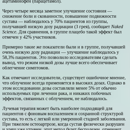
ацетаминофен (парацетамол).
Через четыре месяца заметное улучшение состояния —
снижение боли и скованности, повышение подвижности
сустава — наблюдалось у 70% пациентов из группы,
получавшей низкую дозу радиации (3 грея), сообщает
Naked
Science
. Для сравнения, в группе плацебо такой эффект был
отмечен у 42% участников.
Примерно такие же показатели были и в группе, получавшей
очень низкую дозу радиации — улучшение наблюдалось у
58,3% пациентов. Это позволило исследователям сделать
вывод, что режим низкой дозы лучше всего обеспечивает
облегчение симптомов.
Как отмечают исследователи, существует ошибочное мнение,
что облучение всегда применяется в высоких дозах. Однако в
этом исследовании дозы составляли менее 5% от обычно
используемых при лечении рака, и никаких побочных
эффектов, связанных с облучением, не наблюдалось.
Лучевая терапия может быть наиболее подходящей для
пациентов с фоновым воспалением и сохранной структурой
сустава, то есть с легкой или умеренной стадией заболевания.
При тяжелом остеоартрозе, когда сустав физически разрушен
и хрящ уже утрачен, этот метод будет бесполезен, отмечают